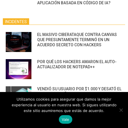
APLICACIÓN BASADA EN CÓDIGO DE IA?
INCIDENTES
EL MASIVO CIBERATAQUE CONTRA CANVAS
QUE PRESUNTAMENTE TERMINÓ EN UN
ACUERDO SECRETO CON HACKERS
POR QUÉ LOS HACKERS AMARON EL AUTO-
ACTUALIZADOR DE NOTEPAD++
VENDIÓ SU USUARIO POR $1.000 Y DESATÓ EL
HACKEO DEL AÑO EN LA BANCA DE BRASIL
Utilizamos cookies para asegurar que damos la mejor
experiencia al usuario en nuestra web. Si sigues utilizando
este sitio asumiremos que estás de acuerdo.
¡TRAICIÓN INTERNA! AGENTES DE SOPORTE
Vale
DE COINBASE HACKEARON DATOS DE
CLIENTES”