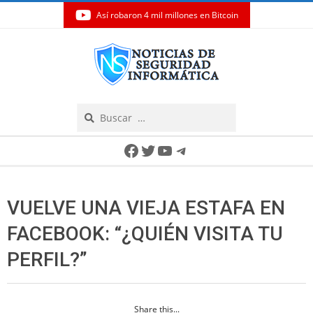
Así robaron 4 mil millones en Bitcoin
Skip
to
content
Search
Secondary
Facebook
Twitter
YouTube
Telegram
Navigation
Menu
VUELVE UNA VIEJA ESTAFA EN
FACEBOOK: “¿QUIÉN VISITA TU
PERFIL?”
Share this...