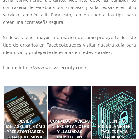
contraseña de Facebook por si acaso, y si la reusaste en otro
servicio también allí. Para esto, ten en cuenta los tips para
crear una contraseña segura.
Si deseas tener mayor información de cómo protegerte de este
tipo de engaños en Facebookpuedes visitar nuestra guía para
identificar y protegerte de estafas en redes sociales.
Fuente:https://www.welivesecurity.com/
OLVIDA
CÓMO LOS HACKERS
13 TÉCNICAS
METASPLOIT: CÓMO
INTERCEPTAN OTPS
RIDÍCULAMENTE
PREDATOR HACKEA
Y LLAMADAS
FÁCILES PARA
CUALQUIER MÓVIL
MÓVILES SIN
HACKEAR Y