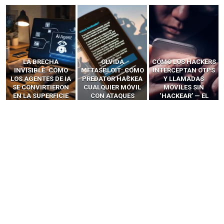
LA BRECHA
OLVIDA
CÓMO LOS HACKERS
INVISIBLE: CÓMO
METASPLOIT: CÓMO
INTERCEPTAN OTPS
LOS AGENTES DE IA
PREDATOR HACKEA
Y LLAMADAS
SE CONVIRTIERON
CUALQUIER MÓVIL
MÓVILES SIN
EN LA SUPERFICIE
CON ATAQUES
‘HACKEAR’ — EL
DE ATAQUE MÁS
PUBLICITARIOS
INCREÍBLE PODER DE
PELIGROSA DE
CERO-CLIC
LOS SIM BOXES”
2025–2026