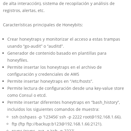
de alta interacción), sistema de recopilación y análisis de
registros, alertas, etc.
Características principales de Honeybits:
Crear honeytraps y monitorizar el acceso a estas trampas
usando “go-audit” o “auditd”.
Generador de contenido basado en plantillas para
honeyfiles.
Permite insertar los honeytraps en el archivo de
configuración y credenciales de AWS
Permite insertar honeytraps en “/etc/hosts”.
Permite lectura de configuración desde una key-value store
como Consul o etcd.
Permite insertar diferentes honeytraps en “bash_history”,
incluidos los siguientes comandos de muestra:
ssh (sshpass -p ‘123456’ ssh -p 2222 root@192.168.1.66).
ftp (ftp ftp://backup:b123@192.168.1.66:2121).
rsync (rsync -avz -e ‘ssh -p 2222’