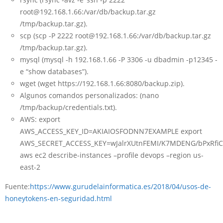
root@192.168.1.66:/var/db/backup.tar.gz
/tmp/backup.tar.gz).
scp (scp -P 2222 root@192.168.1.66:/var/db/backup.tar.gz
/tmp/backup.tar.gz).
mysql (mysql -h 192.168.1.66 -P 3306 -u dbadmin -p12345 -
e “show databases”).
wget (wget https://192.168.1.66:8080/backup.zip).
Algunos comandos personalizados: (nano
/tmp/backup/credentials.txt).
AWS: export
AWS_ACCESS_KEY_ID=AKIAIOSFODNN7EXAMPLE export
AWS_SECRET_ACCESS_KEY=wJalrXUtnFEMI/K7MDENG/bPxRfi
aws ec2 describe-instances –profile devops –region us-
east-2
Fuente:
https://www.gurudelainformatica.es/2018/04/usos-de-
honeytokens-en-seguridad.html