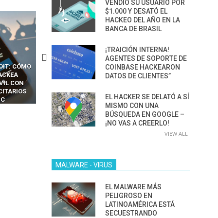
VENDIÓ SU USUARIO POR
$1.000 Y DESATÓ EL
HACKEO DEL AÑO EN LA
BANCA DE BRASIL
¡TRAICIÓN INTERNA!
AGENTES DE SOPORTE DE
OIT: CÓMO
CÓMO LOS HACKERS
13 TÉCNICAS
COINBASE HACKEARON
ACKEA
INTERCEPTAN OTPS Y
RIDÍCULAMENTE FÁCILE
DATOS DE CLIENTES”
VIL CON
LLAMADAS MÓVILES SIN
PARA HACKEAR Y EXPLO
CITARIOS
‘HACKEAR’ — EL INCREÍBLE
NAVEGADORES DE IA
EL HACKER SE DELATÓ A SÍ
IC
PODER DE LOS SIM BOXES”
AGÉNTICA
MISMO CON UNA
BÚSQUEDA EN GOOGLE –
¡NO VAS A CREERLO!
VIEW ALL
MALWARE - VIRUS
EL MALWARE MÁS
PELIGROSO EN
LATINOAMÉRICA ESTÁ
SECUESTRANDO