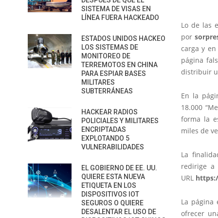
DESPUÉS DE QUE EL
SISTEMA DE VISAS EN
LÍNEA FUERA HACKEADO
Lo de las 
por
sorpre
ESTADOS UNIDOS HACKEO
LOS SISTEMAS DE
carga y en
MONITOREO DE
página fals
TERREMOTOS EN CHINA
distribuir u
PARA ESPIAR BASES
MILITARES
SUBTERRÁNEAS
En la pági
18.000 “Me
HACKEAR RADIOS
forma la e
POLICIALES Y MILITARES
ENCRIPTADAS
miles de v
EXPLOTANDO 5
VULNERABILIDADES
La finalid
redirige a
EL GOBIERNO DE EE. UU.
QUIERE ESTA NUEVA
URL
https
ETIQUETA EN LOS
DISPOSITIVOS IOT
La página 
SEGUROS O QUIERE
DESALENTAR EL USO DE
ofrecer un