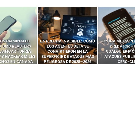
OS CRIMINALES
LA BRECHA INVISIBLE: CÓMO
OLVIDA METASPL
N SMS BLASTERS
LOS AGENTES DE IA SE
PREDATOR H
LSIFICAR TORRES
CONVIRTIERON EN LA
CUALQUIER MÓ
 Y HACKEAR MILES
SUPERFICIE DE ATAQUE MÁS
ATAQUES PUBLI
FONOS EN CANADÁ
PELIGROSA DE 2025–2026
CERO-CL