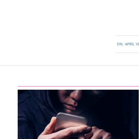
2015-
ON:
APRIL 16
04-
16