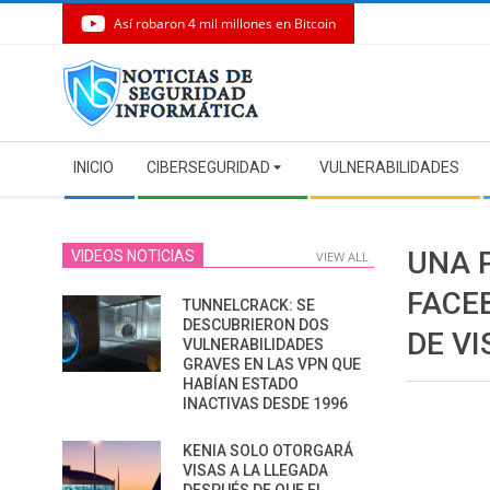
Así robaron 4 mil millones en Bitcoin
Skip
to
content
Secondary
INICIO
CIBERSEGURIDAD
VULNERABILIDADES
Navigation
Menu
UNA 
VIDEOS NOTICIAS
VIEW ALL
FACE
TUNNELCRACK: SE
DESCUBRIERON DOS
DE VI
VULNERABILIDADES
GRAVES EN LAS VPN QUE
HABÍAN ESTADO
INACTIVAS DESDE 1996
KENIA SOLO OTORGARÁ
VISAS A LA LLEGADA