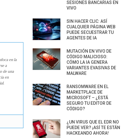
SESIONES BANCARIAS EN
VIVO
SIN HACER CLIC: ASÍ
CUALQUIER PÁGINA WEB
PUEDE SECUESTRAR TU
AGENTES DE IA
MUTACIÓN EN VIVO DE
CÓDIGO MALICIOSO:
nfoca en la
CÓMO LA IA GENERA
rse a
VARIANTES EVASIVAS DE
ro de una
MALWARE
cia en
al.
RANSOMWARE EN EL
MARKETPLACE DE
MICROSOFT – ¿ESTÁ
SEGURO TU EDITOR DE
CÓDIGO?
¿UN VIRUS QUE EL EDR NO
PUEDE VER? ¡ASÍ TE ESTÁN
HACKEANDO AHORA!