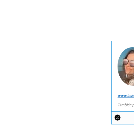
www.inst
También p