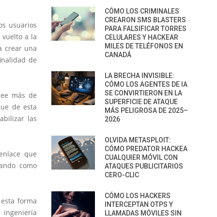
CÓMO LOS CRIMINALES
CREARON SMS BLASTERS
os usuarios
PARA FALSIFICAR TORRES
vuelto a la
CELULARES Y HACKEAR
MILES DE TELÉFONOS EN
 crear una
CANADÁ
finalidad de
LA BRECHA INVISIBLE:
CÓMO LOS AGENTES DE IA
SE CONVIRTIERON EN LA
osee más de
SUPERFICIE DE ATAQUE
que de esta
MÁS PELIGROSA DE 2025–
bilizar las
2026
OLVIDA METASPLOIT:
CÓMO PREDATOR HACKEA
 enlace que
CUALQUIER MÓVIL CON
trando como
ATAQUES PUBLICITARIOS
CERO-CLIC
CÓMO LOS HACKERS
 esta forma
INTERCEPTAN OTPS Y
 ingeniería
LLAMADAS MÓVILES SIN