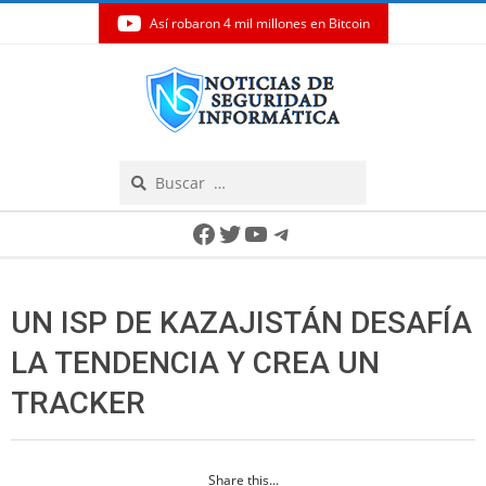
Así robaron 4 mil millones en Bitcoin
Skip
to
content
Search
Secondary
Facebook
Twitter
YouTube
Telegram
Navigation
Menu
UN ISP DE KAZAJISTÁN DESAFÍA
LA TENDENCIA Y CREA UN
TRACKER
Share this...