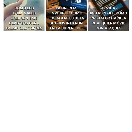
LA BRECHA
OLVIDA
CÓMO LOS HACKERS
INVISIBLE: CÓMO
METASPLOIT: CÓMO
INTERCEPTAN OTPS
LOS AGENTES DE IA
PREDATOR HACKEA
Y LLAMADAS
SE CONVIRTIERON
CUALQUIER MÓVIL
MÓVILES SIN
EN LA SUPERFICIE
CON ATAQUES
‘HACKEAR’ — EL
DE ATAQUE MÁS
PUBLICITARIOS
INCREÍBLE PODER DE
PELIGROSA DE
CERO-CLIC
LOS SIM BOXES”
2025–2026