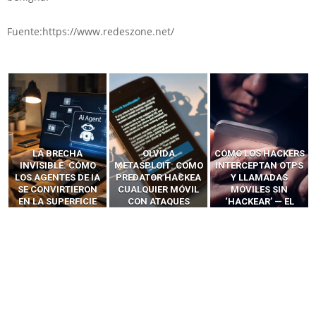
Fuente:https://www.redeszone.net/
LA BRECHA
OLVIDA
CÓMO LOS HACKERS
INVISIBLE: CÓMO
METASPLOIT: CÓMO
INTERCEPTAN OTPS
LOS AGENTES DE IA
PREDATOR HACKEA
Y LLAMADAS
SE CONVIRTIERON
CUALQUIER MÓVIL
MÓVILES SIN
EN LA SUPERFICIE
CON ATAQUES
‘HACKEAR’ — EL
DE ATAQUE MÁS
PUBLICITARIOS
INCREÍBLE PODER DE
PELIGROSA DE
CERO-CLIC
LOS SIM BOXES”
2025–2026