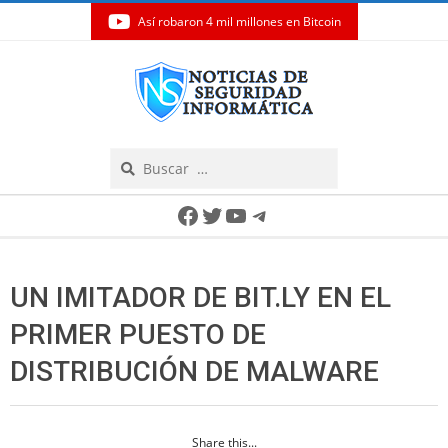
Así robaron 4 mil millones en Bitcoin
Skip
to
content
Search
Secondary
Facebook
Twitter
YouTube
Telegram
Navigation
Menu
UN IMITADOR DE BIT.LY EN EL
PRIMER PUESTO DE
DISTRIBUCIÓN DE MALWARE
Share this...