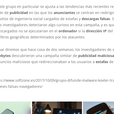
te grupo en particular se ajusta a las tendencias más recientes re
ón de
publicidad
en las que los
anunciantes
se centran en redirigir
sitios de ingeniería social cargados de estafas y
descargas falsas
. 
 investigadores detectaron algo curioso en esta campaña, y es qu
escargados no se ejecutarían en el
ordenador
si la
dirección IP
del
filtros geográficos determinados por los atacantes.
nar diremos que hace cosa de dos semanas, los investigadores de 
ebytes
descubrieron una campaña similar de
publicidad malicios
uncios maliciosos que redireccionaban a los usuarios a
estafas
de 
ps://www.softzone.es/2017/10/09/grupo-difunde-malware-kovter-tr
iones-falsas-navegadores/