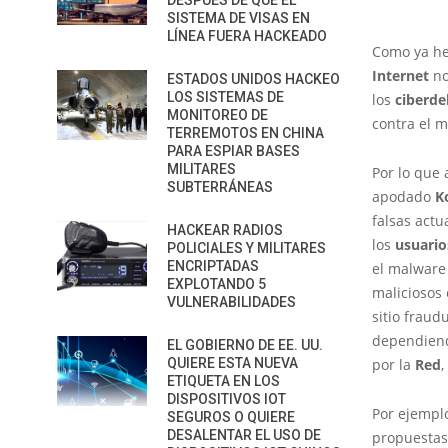
DESPUÉS DE QUE EL
SISTEMA DE VISAS EN
LÍNEA FUERA HACKEADO
Como ya hem
Internet
no
ESTADOS UNIDOS HACKEO
LOS SISTEMAS DE
los
ciberde
MONITOREO DE
contra el m
TERREMOTOS EN CHINA
PARA ESPIAR BASES
MILITARES
Por lo que
SUBTERRÁNEAS
apodado
K
falsas actu
HACKEAR RADIOS
los
usuario
POLICIALES Y MILITARES
ENCRIPTADAS
el malware
EXPLOTANDO 5
maliciosos 
VULNERABILIDADES
sitio frau
dependiend
EL GOBIERNO DE EE. UU.
QUIERE ESTA NUEVA
por la
Red
,
ETIQUETA EN LOS
DISPOSITIVOS IOT
Por ejemplo
SEGUROS O QUIERE
DESALENTAR EL USO DE
propuesta