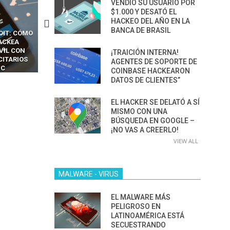
VENDIÓ SU USUARIO POR
$1.000 Y DESATÓ EL
HACKEO DEL AÑO EN LA
BANCA DE BRASIL
CKERS
13 TÉCNICAS
CÓMO LOS HACKERS
OTPS Y
RIDÍCULAMENTE FÁCILES
MANIPULAN GITHUB
LES SIN
PARA HACKEAR Y EXPLOTAR
COPILOT DENTRO DE VS C
¡TRAICIÓN INTERNA!
INCREÍBLE
NAVEGADORES DE IA
AGENTES DE SOPORTE DE
IM BOXES”
AGÉNTICA
COINBASE HACKEARON
DATOS DE CLIENTES”
EL HACKER SE DELATÓ A SÍ
MISMO CON UNA
BÚSQUEDA EN GOOGLE –
¡NO VAS A CREERLO!
VIEW ALL
MALWARE - VIRUS
EL MALWARE MÁS
PELIGROSO EN
LATINOAMÉRICA ESTÁ
SECUESTRANDO