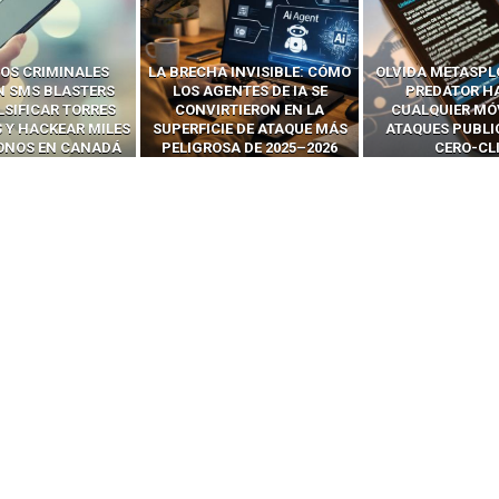
 INVISIBLE: CÓMO
OLVIDA METASPLOIT: CÓMO
CÓMO LOS HA
ENTES DE IA SE
PREDATOR HACKEA
INTERCEPTAN 
RTIERON EN LA
CUALQUIER MÓVIL CON
LLAMADAS MÓVI
IE DE ATAQUE MÁS
ATAQUES PUBLICITARIOS
‘HACKEAR’ — EL 
SA DE 2025–2026
CERO-CLIC
PODER DE LOS S