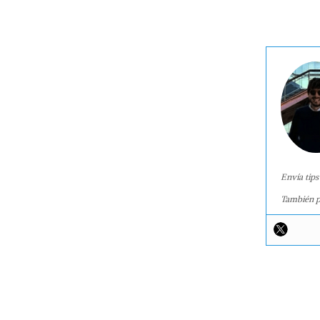
Envía tips
También p