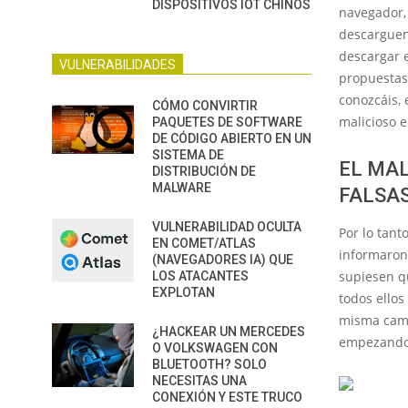
DISPOSITIVOS IOT CHINOS
navegador,
descarguen
descargar 
VULNERABILIDADES
propuesta
conozcáis,
CÓMO CONVIRTIR
malicioso 
PAQUETES DE SOFTWARE
DE CÓDIGO ABIERTO EN UN
SISTEMA DE
EL MA
DISTRIBUCIÓN DE
MALWARE
FALSA
VULNERABILIDAD OCULTA
Por lo tant
EN COMET/ATLAS
informaron
(NAVEGADORES IA) QUE
supiesen q
LOS ATACANTES
EXPLOTAN
todos ellos
misma camp
¿HACKEAR UN MERCEDES
empezando
O VOLKSWAGEN CON
BLUETOOTH? SOLO
NECESITAS UNA
CONEXIÓN Y ESTE TRUCO