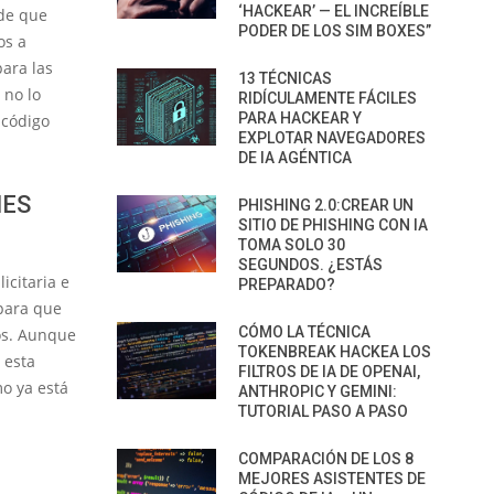
‘HACKEAR’ — EL INCREÍBLE
ide que
PODER DE LOS SIM BOXES”
os a
para las
13 TÉCNICAS
 no lo
RIDÍCULAMENTE FÁCILES
PARA HACKEAR Y
 código
EXPLOTAR NAVEGADORES
DE IA AGÉNTICA
NES
PHISHING 2.0:CREAR UN
SITIO DE PHISHING CON IA
TOMA SOLO 30
SEGUNDOS. ¿ESTÁS
citaria e
PREPARADO?
para que
CÓMO LA TÉCNICA
os. Aunque
TOKENBREAK HACKEA LOS
 esta
FILTROS DE IA DE OPENAI,
o ya está
ANTHROPIC Y GEMINI:
TUTORIAL PASO A PASO
COMPARACIÓN DE LOS 8
MEJORES ASISTENTES DE