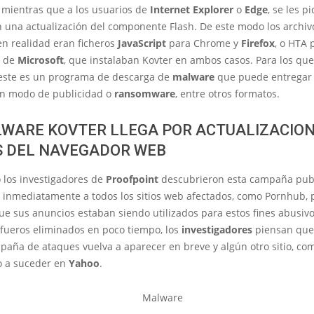
 mientras que a los usuarios de
Internet Explorer
o
Edge
, se les p
 una actualización del componente Flash. De este modo los archiv
en realidad eran ficheros
JavaScript
para Chrome y
Firefox
, o HTA 
s de
Microsoft
, que instalaban Kovter en ambos casos. Para los que
 este es un programa de descarga de
malware
que puede entregar
en modo de publicidad o
ransomware
, entre otros formatos.
LWARE KOVTER LLEGA POR ACTUALIZACIO
S DEL NAVEGADOR WEB
o los investigadores de
Proofpoint
descubrieron esta campaña publi
 inmediatamente a todos los sitios web afectados, como Pornhub, 
ue sus anuncios estaban siendo utilizados para estos fines abusiv
 fueros eliminados en poco tiempo, los
investigadores
piensan que
aña de ataques vuelva a aparecer en breve y algún otro sitio, com
 a suceder en
Yahoo
.