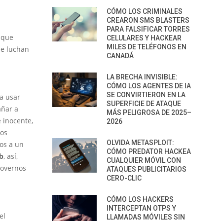
CÓMO LOS CRIMINALES
CREARON SMS BLASTERS
PARA FALSIFICAR TORRES
 que
CELULARES Y HACKEAR
MILES DE TELÉFONOS EN
ue luchan
CANADÁ
LA BRECHA INVISIBLE:
CÓMO LOS AGENTES DE IA
SE CONVIRTIERON EN LA
a usar
SUPERFICIE DE ATAQUE
añar a
MÁS PELIGROSA DE 2025–
e inocente,
2026
ios
OLVIDA METASPLOIT:
ios a un
CÓMO PREDATOR HACKEA
b
, así,
CUALQUIER MÓVIL CON
movernos
ATAQUES PUBLICITARIOS
CERO-CLIC
CÓMO LOS HACKERS
INTERCEPTAN OTPS Y
el
LLAMADAS MÓVILES SIN