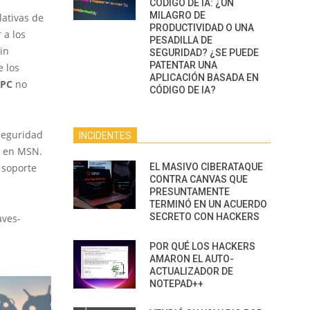
CÓDIGO DE IA: ¿UN
MILAGRO DE
lativas de
PRODUCTIVIDAD O UNA
 a los
PESADILLA DE
Sin
SEGURIDAD? ¿SE PUEDE
PATENTAR UNA
e los
APLICACIÓN BASADA EN
PC
no
CÓDIGO DE IA?
seguridad
INCIDENTES
a
en MSN.
soporte
EL MASIVO CIBERATAQUE
CONTRA CANVAS QUE
PRESUNTAMENTE
TERMINÓ EN UN ACUERDO
SECRETO CON HACKERS
aves-
POR QUÉ LOS HACKERS
AMARON EL AUTO-
ACTUALIZADOR DE
NOTEPAD++