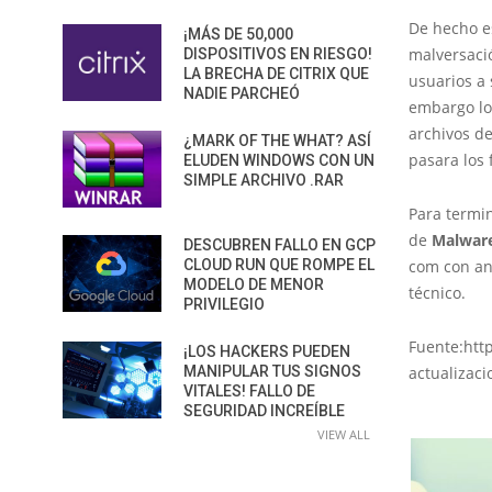
De hecho es
¡MÁS DE 50,000
malversaci
DISPOSITIVOS EN RIESGO!
LA BRECHA DE CITRIX QUE
usuarios a 
NADIE PARCHEÓ
embargo los
archivos d
¿MARK OF THE WHAT? ASÍ
pasara los 
ELUDEN WINDOWS CON UN
SIMPLE ARCHIVO .RAR
Para termi
de
Malwar
DESCUBREN FALLO EN GCP
CLOUD RUN QUE ROMPE EL
com con an
MODELO DE MENOR
técnico.
PRIVILEGIO
Fuente:htt
¡LOS HACKERS PUEDEN
MANIPULAR TUS SIGNOS
actualizac
VITALES! FALLO DE
SEGURIDAD INCREÍBLE
VIEW ALL