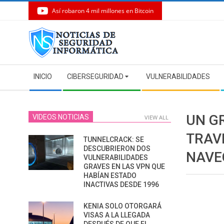
Así robaron 4 mil millones en Bitcoin
Skip
to
content
Secondary
INICIO
CIBERSEGURIDAD
VULNERABILIDADES
Navigation
Menu
UN G
VIDEOS NOTICIAS
VIEW ALL
TRAV
TUNNELCRACK: SE
DESCUBRIERON DOS
NAVE
VULNERABILIDADES
GRAVES EN LAS VPN QUE
HABÍAN ESTADO
INACTIVAS DESDE 1996
KENIA SOLO OTORGARÁ
VISAS A LA LLEGADA