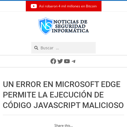
Así robaron 4 mil millones en Bitcoin
Skip
to
content
Search
Secondary
Facebook
Twitter
YouTube
Telegram
Navigation
Menu
UN ERROR EN MICROSOFT EDGE
PERMITE LA EJECUCIÓN DE
CÓDIGO JAVASCRIPT MALICIOSO
Share this...