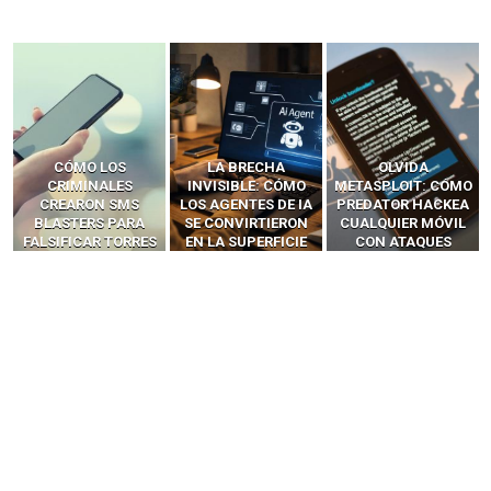
LA BRECHA
OLVIDA
CÓMO LOS HACKERS
INVISIBLE: CÓMO
METASPLOIT: CÓMO
INTERCEPTAN OTPS
LOS AGENTES DE IA
PREDATOR HACKEA
Y LLAMADAS
SE CONVIRTIERON
CUALQUIER MÓVIL
MÓVILES SIN
EN LA SUPERFICIE
CON ATAQUES
‘HACKEAR’ — EL
DE ATAQUE MÁS
PUBLICITARIOS
INCREÍBLE PODER DE
PELIGROSA DE
CERO-CLIC
LOS SIM BOXES”
2025–2026