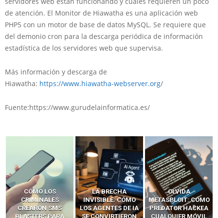
servidores web están funcionando y cuáles requieren un poco
de atención. El Monitor de Hiawatha es una aplicación web
PHP5 con un motor de base de datos MySQL. Se requiere que
del demonio cron para la descarga periódica de información
estadística de los servidores web que supervisa.
Más información y descarga de
Hiawatha:
https://www.hiawatha-webserver.org
/
Fuente:https://www.gurudelainformatica.es/
LA BRECHA
OLVIDA
CÓMO LOS HACKERS
INVISIBLE: CÓMO
METASPLOIT: CÓMO
INTERCEPTAN OTPS
LOS AGENTES DE IA
PREDATOR HACKEA
Y LLAMADAS
SE CONVIRTIERON
CUALQUIER MÓVIL
MÓVILES SIN