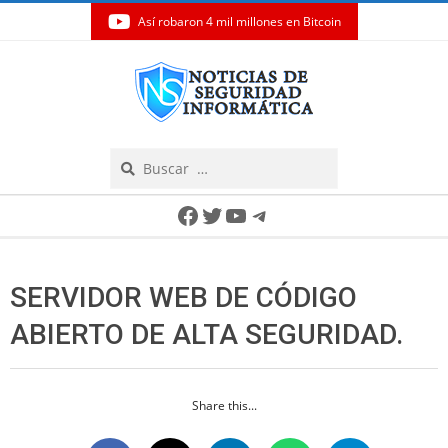
Así robaron 4 mil millones en Bitcoin
Skip
to
content
Search
Secondary
Facebook
Twitter
YouTube
Telegram
Navigation
Menu
SERVIDOR WEB DE CÓDIGO
ABIERTO DE ALTA SEGURIDAD.
Share this...