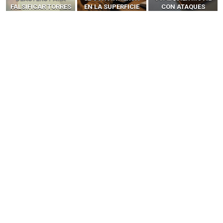
EN LA SUPERFICIE
CON ATAQUES
‘HACKEAR’ — EL
DE ATAQUE MÁS
PUBLICITARIOS
INCREÍBLE PODER DE
PELIGROSA DE
CERO-CLIC
LOS SIM BOXES”
2025–2026