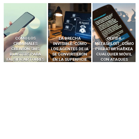
LA BRECHA
OLVIDA
CÓMO LOS HACKERS
INVISIBLE: CÓMO
METASPLOIT: CÓMO
INTERCEPTAN OTPS
LOS AGENTES DE IA
PREDATOR HACKEA
Y LLAMADAS
SE CONVIRTIERON
CUALQUIER MÓVIL
MÓVILES SIN
EN LA SUPERFICIE
CON ATAQUES
‘HACKEAR’ — EL
DE ATAQUE MÁS
PUBLICITARIOS
INCREÍBLE PODER DE
PELIGROSA DE
CERO-CLIC
LOS SIM BOXES”
2025–2026