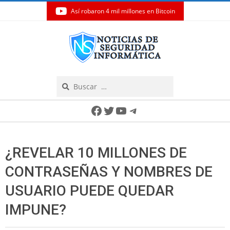
Así robaron 4 mil millones en Bitcoin
Skip
to
content
Search
Secondary
Facebook
Twitter
YouTube
Telegram
Navigation
Menu
¿REVELAR 10 MILLONES DE
CONTRASEÑAS Y NOMBRES DE
USUARIO PUEDE QUEDAR
IMPUNE?