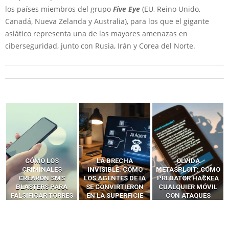
los países miembros del grupo
Five Eye
(EU, Reino Unido,
Canadá, Nueva Zelanda y Australia), para los que el gigante
asiático representa una de las mayores amenazas en
ciberseguridad, junto con Rusia, Irán y Corea del Norte.
LA BRECHA
OLVIDA
CÓMO LOS HACKERS
INVISIBLE: CÓMO
METASPLOIT: CÓMO
INTERCEPTAN OTPS
LOS AGENTES DE IA
PREDATOR HACKEA
Y LLAMADAS
SE CONVIRTIERON
CUALQUIER MÓVIL
MÓVILES SIN
EN LA SUPERFICIE
CON ATAQUES
‘HACKEAR’ — EL
DE ATAQUE MÁS
PUBLICITARIOS
INCREÍBLE PODER DE
PELIGROSA DE
CERO-CLIC
LOS SIM BOXES”
2025–2026