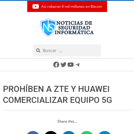
Así robaron 4 mil millones en Bitcoin
Skip
to
content
Search
Secondary
Facebook
Twitter
YouTube
Telegram
Navigation
Menu
PROHÍBEN A ZTE Y HUAWEI
COMERCIALIZAR EQUIPO 5G
Share this...