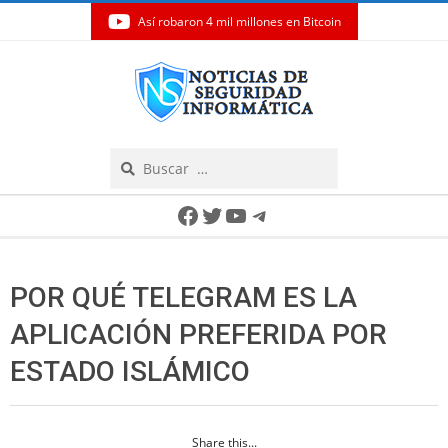
Así robaron 4 mil millones en Bitcoin
Skip
to
content
Search
Secondary
Facebook
Twitter
YouTube
Telegram
Navigation
Menu
POR QUÉ TELEGRAM ES LA
APLICACIÓN PREFERIDA POR
ESTADO ISLÁMICO
Share this...