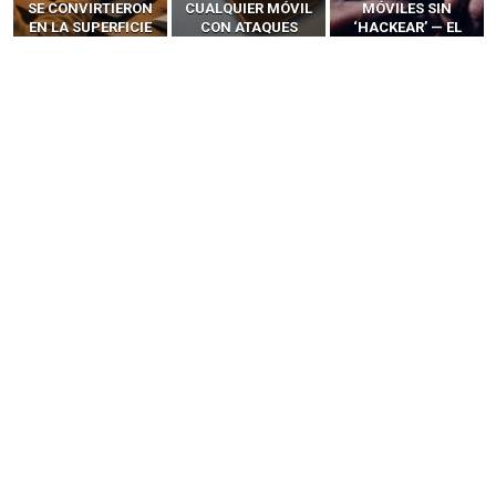
SE CONVIRTIERON
CUALQUIER MÓVIL
MÓVILES SIN
EN LA SUPERFICIE
CON ATAQUES
‘HACKEAR’ — EL
DE ATAQUE MÁS
PUBLICITARIOS
INCREÍBLE PODER DE
PELIGROSA DE
CERO-CLIC
LOS SIM BOXES”
2025–2026