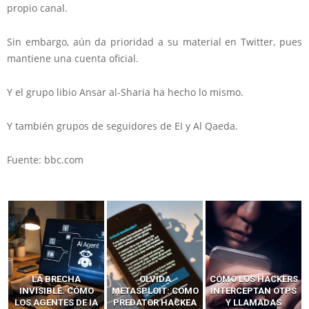
propio canal.
Sin embargo, aún da prioridad a su material en Twitter, pues
mantiene una cuenta oficial.
Y el grupo libio Ansar al-Sharia ha hecho lo mismo.
Y también grupos de seguidores de EI y Al Qaeda.
Fuente: bbc.com
LA BRECHA
OLVIDA
CÓMO LOS HACKERS
INVISIBLE: CÓMO
METASPLOIT: CÓMO
INTERCEPTAN OTPS
LOS AGENTES DE IA
PREDATOR HACKEA
Y LLAMADAS