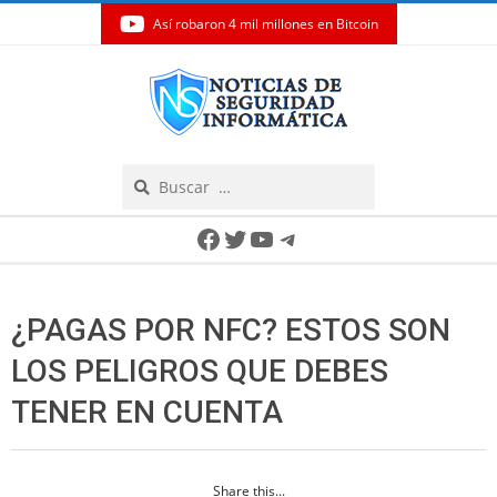
Así robaron 4 mil millones en Bitcoin
Skip
to
content
Search
Secondary
Facebook
Twitter
YouTube
Telegram
Navigation
Menu
¿PAGAS POR NFC? ESTOS SON
LOS PELIGROS QUE DEBES
TENER EN CUENTA
Share this...