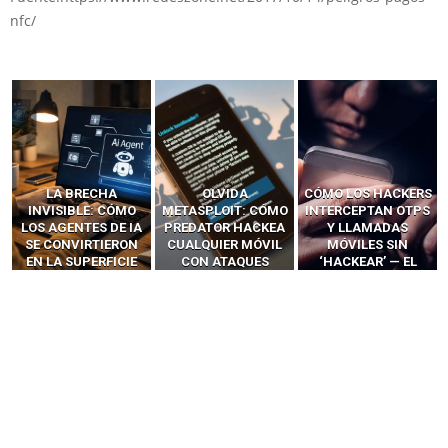
nfc/
LA BRECHA
OLVIDA
CÓMO LOS HACKERS
INVISIBLE: CÓMO
METASPLOIT: CÓMO
INTERCEPTAN OTPS
LOS AGENTES DE IA
PREDATOR HACKEA
Y LLAMADAS
SE CONVIRTIERON
CUALQUIER MÓVIL
MÓVILES SIN
EN LA SUPERFICIE
CON ATAQUES
‘HACKEAR’ — EL
DE ATAQUE MÁS
PUBLICITARIOS
INCREÍBLE PODER DE
PELIGROSA DE
CERO-CLIC
LOS SIM BOXES”
2025–2026