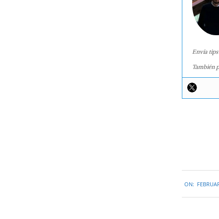
Envía tips
También p
2016-
ON:
FEBRUAR
02-
09