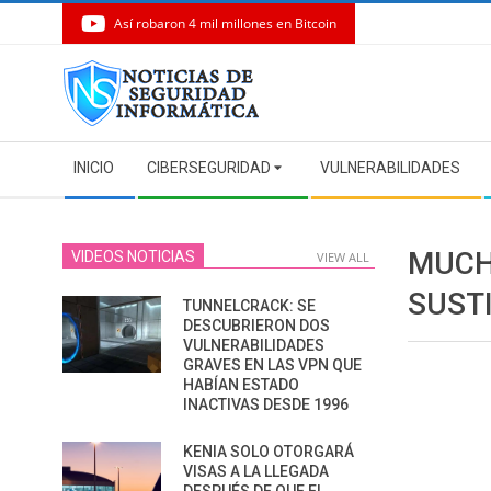
Así robaron 4 mil millones en Bitcoin
Skip
to
content
Secondary
INICIO
CIBERSEGURIDAD
VULNERABILIDADES
Navigation
Menu
MUCH
VIDEOS NOTICIAS
VIEW ALL
SUST
TUNNELCRACK: SE
DESCUBRIERON DOS
VULNERABILIDADES
GRAVES EN LAS VPN QUE
HABÍAN ESTADO
INACTIVAS DESDE 1996
KENIA SOLO OTORGARÁ
VISAS A LA LLEGADA