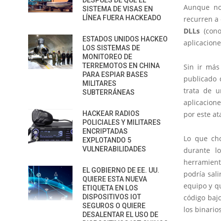
DESPUÉS DE QUE EL
Aunque no
SISTEMA DE VISAS EN
LÍNEA FUERA HACKEADO
recurren a 
DLLs
(cono
ESTADOS UNIDOS HACKEO
aplicacione
LOS SISTEMAS DE
MONITOREO DE
TERREMOTOS EN CHINA
Sin ir más
PARA ESPIAR BASES
publicado 
MILITARES
trata de u
SUBTERRÁNEAS
aplicacion
HACKEAR RADIOS
por este at
POLICIALES Y MILITARES
ENCRIPTADAS
Lo que cho
EXPLOTANDO 5
VULNERABILIDADES
durante lo
herramient
EL GOBIERNO DE EE. UU.
podría sali
QUIERE ESTA NUEVA
equipo y qu
ETIQUETA EN LOS
DISPOSITIVOS IOT
código baj
SEGUROS O QUIERE
los binario
DESALENTAR EL USO DE