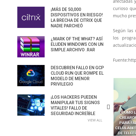
afectadas 
curioso qu
¡MÁS DE 50,000
DISPOSITIVOS EN RIESGO!
mucho pres
LA BRECHA DE CITRIX QUE
NADIE PARCHEÓ
Según las 
los progr
¿MARK OF THE WHAT? ASÍ
ELUDEN WINDOWS CON UN
actualizaci
SIMPLE ARCHIVO .RAR
Fuente:htt
DESCUBREN FALLO EN GCP
CLOUD RUN QUE ROMPE EL
MODELO DE MENOR
PRIVILEGIO
¡LOS HACKERS PUEDEN
MANIPULAR TUS SIGNOS
VITALES! FALLO DE
CÓMO LOS HACKERS
CÓMO LAVAR EL CEREBRO A
CÓMO L
SEGURIDAD INCREÍBLE
MANIPULAN GITHUB
LOS NAVEGADORES CON IA
CREARO
VIEW ALL
PILOT DENTRO DE VS CODE
PARA ROBAR SECRETOS
PARA FA
CELULARES
DE TELÉ