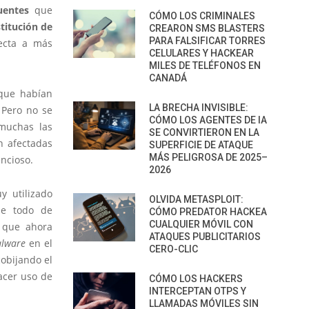
uentes
que
CÓMO LOS CRIMINALES
titución de
CREARON SMS BLASTERS
PARA FALSIFICAR TORRES
fecta a más
CELULARES Y HACKEAR
MILES DE TELÉFONOS EN
CANADÁ
 que habían
LA BRECHA INVISIBLE:
 Pero no se
CÓMO LOS AGENTES DE IA
 muchas las
SE CONVIRTIERON EN LA
n afectadas
SUPERFICIE DE ATAQUE
MÁS PELIGROSA DE 2025–
encioso.
2026
y utilizado
OLVIDA METASPLOIT:
 de todo de
CÓMO PREDATOR HACKEA
CUALQUIER MÓVIL CON
r que ahora
ATAQUES PUBLICITARIOS
lware
en el
CERO-CLIC
cobijando el
acer uso de
CÓMO LOS HACKERS
INTERCEPTAN OTPS Y
LLAMADAS MÓVILES SIN