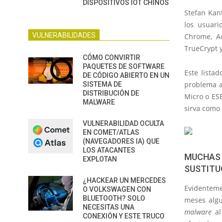
DISPOSITIVOS IOT CHINOS
Stefan Kan
los usuari
VULNERABILIDADES
Chrome, Ad
TrueCrypt y
CÓMO CONVIRTIR
PAQUETES DE SOFTWARE
Este lista
DE CÓDIGO ABIERTO EN UN
problema a
SISTEMA DE
DISTRIBUCIÓN DE
Micro o ESE
MALWARE
sirva como
VULNERABILIDAD OCULTA
EN COMET/ATLAS
(NAVEGADORES IA) QUE
LOS ATACANTES
MUCHAS
EXPLOTAN
SUSTITU
¿HACKEAR UN MERCEDES
Evidenteme
O VOLKSWAGEN CON
BLUETOOTH? SOLO
meses algu
NECESITAS UNA
malware
al
CONEXIÓN Y ESTE TRUCO