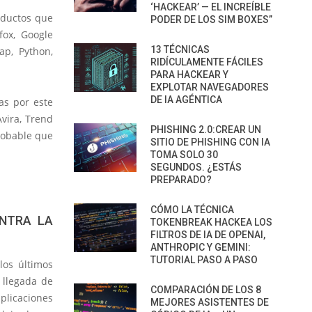
‘HACKEAR’ — EL INCREÍBLE
oductos que
PODER DE LOS SIM BOXES”
fox, Google
13 TÉCNICAS
ap, Python,
RIDÍCULAMENTE FÁCILES
PARA HACKEAR Y
EXPLOTAR NAVEGADORES
DE IA AGÉNTICA
as por este
vira, Trend
PHISHING 2.0:CREAR UN
probable que
SITIO DE PHISHING CON IA
TOMA SOLO 30
SEGUNDOS. ¿ESTÁS
PREPARADO?
CÓMO LA TÉCNICA
NTRA LA
TOKENBREAK HACKEA LOS
FILTROS DE IA DE OPENAI,
ANTHROPIC Y GEMINI:
TUTORIAL PASO A PASO
los últimos
 llegada de
COMPARACIÓN DE LOS 8
plicaciones
MEJORES ASISTENTES DE