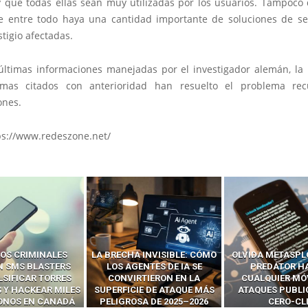
y que todas ellas sean muy utilizadas por los usuarios. Tampoco 
e entre todo haya una cantidad importante de soluciones de s
tigio afectadas.
últimas informaciones manejadas por el investigador alemán, la
amas citados con anterioridad han resuelto el problema rec
ones.
ps://www.redeszone.net/
OS CRIMINALES
LA BRECHA INVISIBLE: CÓMO
OLVIDA METASPL
N SMS BLASTERS
LOS AGENTES DE IA SE
PREDATOR H
LSIFICAR TORRES
CONVIRTIERON EN LA
CUALQUIER MÓ
 Y HACKEAR MILES
SUPERFICIE DE ATAQUE MÁS
ATAQUES PUBLI
FONOS EN CANADÁ
PELIGROSA DE 2025–2026
CERO-CL