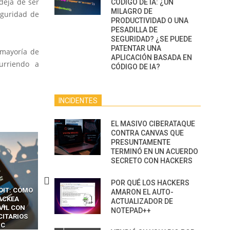
deja de ser
CÓDIGO DE IA: ¿UN
MILAGRO DE
eguridad de
PRODUCTIVIDAD O UNA
PESADILLA DE
SEGURIDAD? ¿SE PUEDE
PATENTAR UNA
 mayoría de
APLICACIÓN BASADA EN
urriendo a
CÓDIGO DE IA?
INCIDENTES
EL MASIVO CIBERATAQUE
CONTRA CANVAS QUE
PRESUNTAMENTE
TERMINÓ EN UN ACUERDO
SECRETO CON HACKERS
POR QUÉ LOS HACKERS
OIT: CÓMO
CÓMO LOS HACKERS
13 TÉCNICAS
AMARON EL AUTO-
ACKEA
INTERCEPTAN OTPS Y
RIDÍCULAMENTE FÁCILE
ACTUALIZADOR DE
VIL CON
LLAMADAS MÓVILES SIN
PARA HACKEAR Y EXPLO
NOTEPAD++
CITARIOS
‘HACKEAR’ — EL INCREÍBLE
NAVEGADORES DE IA
IC
PODER DE LOS SIM BOXES”
AGÉNTICA