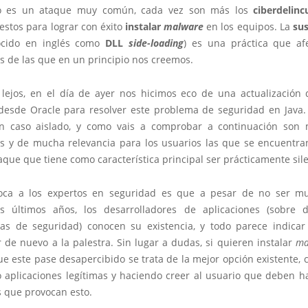
 es un ataque muy común, cada vez son más los
ciberdelinc
estos para lograr con éxito
instalar
malware
en los equipos. La
sus
cido en inglés como
DLL
side-loading
) es una práctica que a
s de las que en un principio nos creemos.
 lejos, en el día de ayer nos hicimos eco de una actualización
desde Oracle para resolver este problema de seguridad en Java.
n caso aislado, y como vais a comprobar a continuación son
es y de mucha relevancia para los usuarios las que se encuentra
aque que tiene como característica principal ser prácticamente sil
ca a los expertos en seguridad es que a pesar de no ser mu
s últimos años, los desarrolladores de aplicaciones (sobre
as de seguridad) conocen su existencia, y todo parece indica
r de nuevo a la palestra. Sin lugar a dudas, si quieren instalar
ma
e este pase desapercibido se trata de la mejor opción existente, 
o aplicaciones legítimas y haciendo creer al usuario que deben h
s que provocan esto.