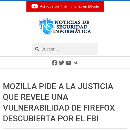
Así robaron 4 mil millones en Bitcoin
Skip
to
content
Search
Secondary
Facebook
Twitter
YouTube
Telegram
Navigation
Menu
MOZILLA PIDE A LA JUSTICIA
QUE REVELE UNA
VULNERABILIDAD DE FIREFOX
DESCUBIERTA POR EL FBI