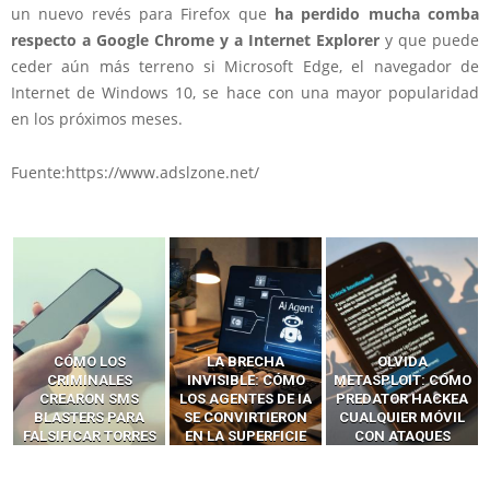
un nuevo revés para Firefox que
ha perdido mucha comba
respecto a Google Chrome y a Internet Explorer
y que puede
ceder aún más terreno si Microsoft Edge, el navegador de
Internet de Windows 10, se hace con una mayor popularidad
en los próximos meses.
Fuente:https://www.adslzone.net/
LA BRECHA
OLVIDA
CÓMO LOS HACKERS
INVISIBLE: CÓMO
METASPLOIT: CÓMO
INTERCEPTAN OTPS
LOS AGENTES DE IA
PREDATOR HACKEA
Y LLAMADAS
SE CONVIRTIERON
CUALQUIER MÓVIL
MÓVILES SIN
EN LA SUPERFICIE
CON ATAQUES
‘HACKEAR’ — EL
DE ATAQUE MÁS
PUBLICITARIOS
INCREÍBLE PODER DE
PELIGROSA DE
CERO-CLIC
LOS SIM BOXES”