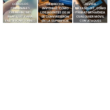
LA BRECHA
OLVIDA
CÓMO LOS HACKERS
INVISIBLE: CÓMO
METASPLOIT: CÓMO
INTERCEPTAN OTPS
LOS AGENTES DE IA
PREDATOR HACKEA
Y LLAMADAS
SE CONVIRTIERON
CUALQUIER MÓVIL
MÓVILES SIN
EN LA SUPERFICIE
CON ATAQUES
‘HACKEAR’ — EL
DE ATAQUE MÁS
PUBLICITARIOS
INCREÍBLE PODER DE
PELIGROSA DE
CERO-CLIC
LOS SIM BOXES”
2025–2026