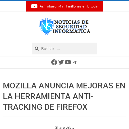
Así robaron 4 mil millones en Bitcoin
Skip
to
content
Search
Secondary
Facebook
Twitter
YouTube
Telegram
Navigation
Menu
MOZILLA ANUNCIA MEJORAS EN
LA HERRAMIENTA ANTI-
TRACKING DE FIREFOX
Share this...