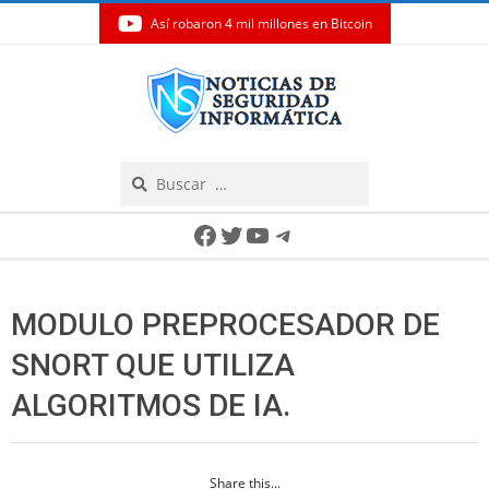
Así robaron 4 mil millones en Bitcoin
Skip
to
content
Search
Secondary
Facebook
Twitter
YouTube
Telegram
Navigation
Menu
MODULO PREPROCESADOR DE
SNORT QUE UTILIZA
ALGORITMOS DE IA.
Share this...