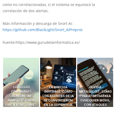
como no correlacionadas, si el sistema se equivocó la
correlación de dos alertas.
Más información y descarga de Snort AI:
https://github.com/BlackLight/Snort_AIPreproc
Fuente:https://www.gurudelainformatica.es/
LA BRECHA
OLVIDA
CÓMO LOS HACKERS
INVISIBLE: CÓMO
METASPLOIT: CÓMO
INTERCEPTAN OTPS
LOS AGENTES DE IA
PREDATOR HACKEA
Y LLAMADAS
SE CONVIRTIERON
CUALQUIER MÓVIL
MÓVILES SIN
EN LA SUPERFICIE
CON ATAQUES
‘HACKEAR’ — EL
DE ATAQUE MÁS
PUBLICITARIOS
INCREÍBLE PODER DE
PELIGROSA DE
CERO-CLIC
LOS SIM BOXES”