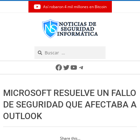
Así robaron 4 mil millones en Bitcoin
Skip
to
content
Search
Secondary
Facebook
Twitter
YouTube
Telegram
Navigation
Menu
MICROSOFT RESUELVE UN FALLO
DE SEGURIDAD QUE AFECTABA A
OUTLOOK
Share this...