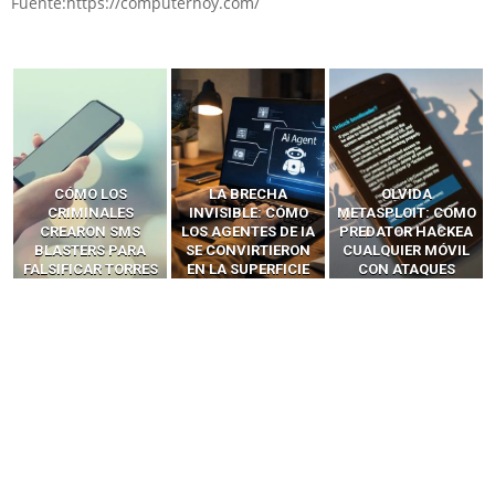
Fuente:https://computerhoy.com/
LA BRECHA
OLVIDA
CÓMO LOS HACKERS
INVISIBLE: CÓMO
METASPLOIT: CÓMO
INTERCEPTAN OTPS
LOS AGENTES DE IA
PREDATOR HACKEA
Y LLAMADAS
SE CONVIRTIERON
CUALQUIER MÓVIL
MÓVILES SIN
EN LA SUPERFICIE
CON ATAQUES
‘HACKEAR’ — EL
DE ATAQUE MÁS
PUBLICITARIOS
INCREÍBLE PODER DE
PELIGROSA DE
CERO-CLIC
LOS SIM BOXES”
2025–2026