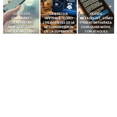
LA BRECHA
OLVIDA
CÓMO LOS HACKERS
INVISIBLE: CÓMO
METASPLOIT: CÓMO
INTERCEPTAN OTPS
LOS AGENTES DE IA
PREDATOR HACKEA
Y LLAMADAS
SE CONVIRTIERON
CUALQUIER MÓVIL
MÓVILES SIN
EN LA SUPERFICIE
CON ATAQUES
‘HACKEAR’ — EL
DE ATAQUE MÁS
PUBLICITARIOS
INCREÍBLE PODER DE
PELIGROSA DE
CERO-CLIC
LOS SIM BOXES”
2025–2026