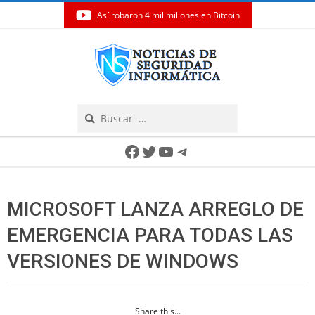
Así robaron 4 mil millones en Bitcoin
Skip
to
content
Search
Secondary
Facebook
Twitter
YouTube
Telegram
Navigation
Menu
MICROSOFT LANZA ARREGLO DE
EMERGENCIA PARA TODAS LAS
VERSIONES DE WINDOWS
Share this...