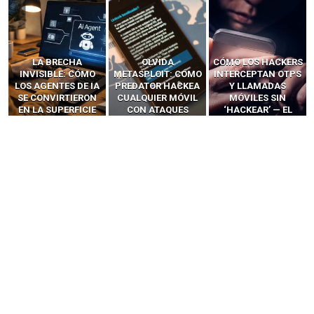
LA BRECHA
OLVIDA
CÓMO LOS HACKERS
INVISIBLE: CÓMO
METASPLOIT: CÓMO
INTERCEPTAN OTPS
LOS AGENTES DE IA
PREDATOR HACKEA
Y LLAMADAS
SE CONVIRTIERON
CUALQUIER MÓVIL
MÓVILES SIN
EN LA SUPERFICIE
CON ATAQUES
‘HACKEAR’ — EL
DE ATAQUE MÁS
PUBLICITARIOS
INCREÍBLE PODER DE
PELIGROSA DE
CERO-CLIC
LOS SIM BOXES”
2025–2026