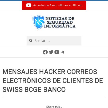
Así robaron 4 mil millones en Bitcoin
Skip
to
content
Search
Secondary
Facebook
Twitter
YouTube
Telegram
Navigation
Menu
MENSAJES HACKER CORREOS
ELECTRÓNICOS DE CLIENTES DE
SWISS BCGE BANCO
Share this...