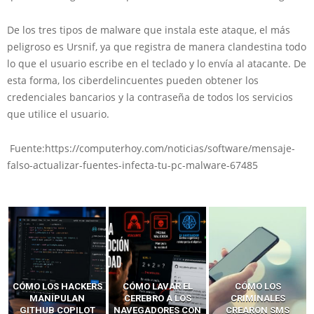
De los tres tipos de malware que instala este ataque,
el más
peligroso es Ursnif, ya que registra de manera clandestina todo
lo que el usuario escribe en el teclado y lo envía al atacante
. De
esta forma, los ciberdelincuentes pueden obtener los
credenciales bancarios y la contraseña de todos los servicios
que utilice el usuario.
Fuente:https://computerhoy.com/noticias/software/mensaje-
falso-actualizar-fuentes-infecta-tu-pc-malware-67485
CÓMO LOS HACKERS
CÓMO LAVAR EL
CÓMO LOS
MANIPULAN
CEREBRO A LOS
CRIMINALES
GITHUB COPILOT
NAVEGADORES CON
CREARON SMS