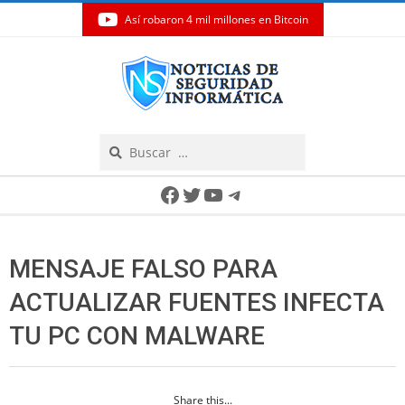
Así robaron 4 mil millones en Bitcoin
Skip
to
content
Search
Secondary
Facebook
Twitter
YouTube
Telegram
Navigation
Menu
MENSAJE FALSO PARA
ACTUALIZAR FUENTES INFECTA
TU PC CON MALWARE
Share this...