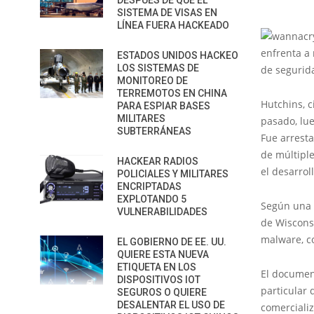
DESPUÉS DE QUE EL
SISTEMA DE VISAS EN
LÍNEA FUERA HACKEADO
enfrenta a
ESTADOS UNIDOS HACKEO
LOS SISTEMAS DE
de segurid
MONITOREO DE
TERREMOTOS EN CHINA
Hutchins, c
PARA ESPIAR BASES
MILITARES
pasado, lue
SUBTERRÁNEAS
Fue arrest
de múltipl
HACKEAR RADIOS
el desarrol
POLICIALES Y MILITARES
ENCRIPTADAS
EXPLOTANDO 5
Según una 
VULNERABILIDADES
de Wiscons
malware, co
EL GOBIERNO DE EE. UU.
QUIERE ESTA NUEVA
ETIQUETA EN LOS
El document
DISPOSITIVOS IOT
particular
SEGUROS O QUIERE
DESALENTAR EL USO DE
comercializ