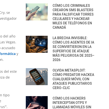
CÓMO LOS CRIMINALES
CREARON SMS BLASTERS
Cry, se
PARA FALSIFICAR TORRES
vestigador
CELULARES Y HACKEAR
MILES DE TELÉFONOS EN
CANADÁ
to del año
LA BRECHA INVISIBLE:
Las Vegas.
CÓMO LOS AGENTES DE IA
SE CONVIRTIERON EN LA
o acusado
SUPERFICIE DE ATAQUE
formática
y
MÁS PELIGROSA DE 2025–
ón.
2026
OLVIDA METASPLOIT:
s del este
CÓMO PREDATOR HACKEA
eza de
CUALQUIER MÓVIL CON
ATAQUES PUBLICITARIOS
CERO-CLIC
n tipo
CÓMO LOS HACKERS
e
INTERCEPTAN OTPS Y
us’”.
LLAMADAS MÓVILES SIN