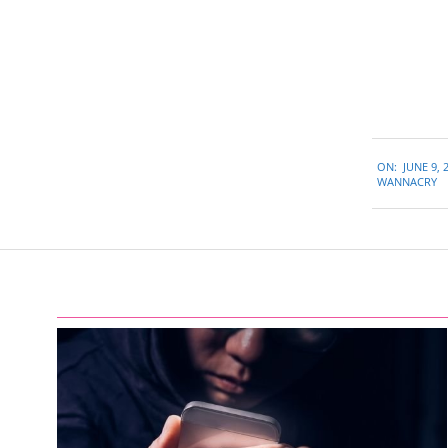
2018-
ON:
JUNE 9, 
06-
WANNACRY
09