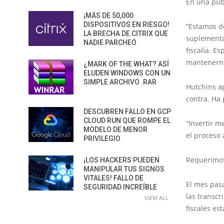
En una publ
¡MÁS DE 50,000
DISPOSITIVOS EN RIESGO!
“Estamos d
LA BRECHA DE CITRIX QUE
suplementar
NADIE PARCHEÓ
fiscalía. 
mantenerno
¿MARK OF THE WHAT? ASÍ
ELUDEN WINDOWS CON UN
SIMPLE ARCHIVO .RAR
Hutchins a
contra. Ha 
DESCUBREN FALLO EN GCP
CLOUD RUN QUE ROMPE EL
“Invertir m
MODELO DE MENOR
el proceso 
PRIVILEGIO
Requerimos
¡LOS HACKERS PUEDEN
MANIPULAR TUS SIGNOS
VITALES! FALLO DE
El mes pasa
SEGURIDAD INCREÍBLE
las transcr
VIEW ALL
fiscales es