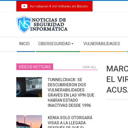
Así robaron 4 mil millones en Bitcoin
Skip
to
content
Secondary
INICIO
CIBERSEGURIDAD
VULNERABILIDADES
Navigation
Menu
MARC
VIDEOS NOTICIAS
VIEW ALL
EL V
TUNNELCRACK: SE
DESCUBRIERON DOS
ACUS
VULNERABILIDADES
GRAVES EN LAS VPN QUE
HABÍAN ESTADO
INACTIVAS DESDE 1996
KENIA SOLO OTORGARÁ
VISAS A LA LLEGADA