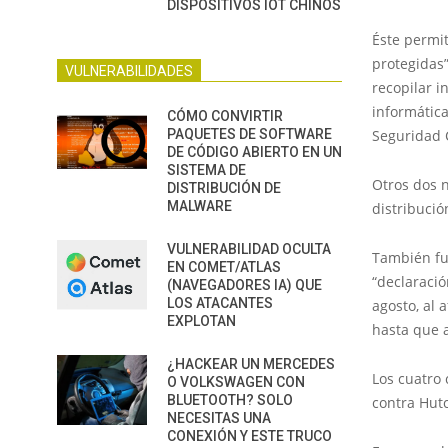
DISPOSITIVOS IOT CHINOS
Éste permit
protegidas”
VULNERABILIDADES
recopilar 
informática
CÓMO CONVIRTIR
PAQUETES DE SOFTWARE
Seguridad 
DE CÓDIGO ABIERTO EN UN
SISTEMA DE
Otros dos n
DISTRIBUCIÓN DE
MALWARE
distribució
VULNERABILIDAD OCULTA
También fu
EN COMET/ATLAS
“declaració
(NAVEGADORES IA) QUE
LOS ATACANTES
agosto, al
EXPLOTAN
hasta que 
¿HACKEAR UN MERCEDES
Los cuatro 
O VOLKSWAGEN CON
BLUETOOTH? SOLO
contra Hut
NECESITAS UNA
CONEXIÓN Y ESTE TRUCO