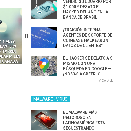
VENDIÓ SU USUARIO POR
$1.000 Y DESATÓ EL
HACKEO DEL AÑO EN LA
BANCA DE BRASIL
¡TRAICIÓN INTERNA!
AGENTES DE SOPORTE DE
COINBASE HACKEARON
MINALES
LA BRECHA INVISIBLE: CÓMO
OLVIDA METASPLOIT: C
DATOS DE CLIENTES”
LASTERS
LOS AGENTES DE IA SE
PREDATOR HACKEA
R TORRES
CONVIRTIERON EN LA
CUALQUIER MÓVIL CO
KEAR MILES
SUPERFICIE DE ATAQUE MÁS
ATAQUES PUBLICITARIO
EL HACKER SE DELATÓ A SÍ
N CANADÁ
PELIGROSA DE 2025–2026
CERO-CLIC
MISMO CON UNA
BÚSQUEDA EN GOOGLE –
¡NO VAS A CREERLO!
VIEW ALL
MALWARE - VIRUS
EL MALWARE MÁS
PELIGROSO EN
LATINOAMÉRICA ESTÁ
SECUESTRANDO