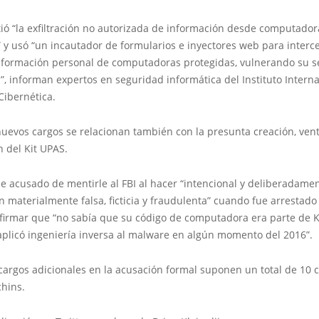
ió “la exfiltración no autorizada de información desde computador
 y usó “un incautador de formularios e inyectores web para interc
información personal de computadoras protegidas, vulnerando su 
”, informan expertos en seguridad informática del Instituto Intern
Cibernética.
uevos cargos se relacionan también con la presunta creación, vent
n del Kit UPAS.
e acusado de mentirle al FBI al hacer “intencional y deliberadame
n materialmente falsa, ficticia y fraudulenta” cuando fue arrestado 
 afirmar que “no sabía que su código de computadora era parte de 
aplicó ingeniería inversa al malware en algún momento del 2016”.
cargos adicionales en la acusación formal suponen un total de 10 
chins.