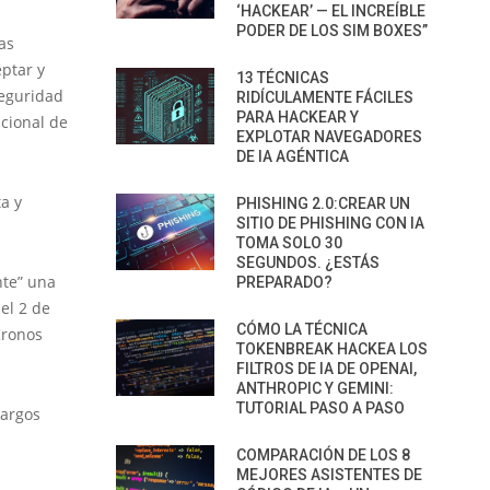
‘HACKEAR’ — EL INCREÍBLE
PODER DE LOS SIM BOXES”
as
eptar y
13 TÉCNICAS
seguridad
RIDÍCULAMENTE FÁCILES
PARA HACKEAR Y
acional de
EXPLOTAR NAVEGADORES
DE IA AGÉNTICA
a y
PHISHING 2.0:CREAR UN
SITIO DE PHISHING CON IA
TOMA SOLO 30
SEGUNDOS. ¿ESTÁS
nte” una
PREPARADO?
el 2 de
CÓMO LA TÉCNICA
Kronos
TOKENBREAK HACKEA LOS
FILTROS DE IA DE OPENAI,
ANTHROPIC Y GEMINI:
TUTORIAL PASO A PASO
cargos
COMPARACIÓN DE LOS 8
MEJORES ASISTENTES DE