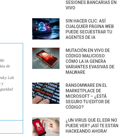
SESIONES BANCARIAS EN
VIVO
SIN HACER CLIC: ASÍ
CUALQUIER PÁGINA WEB
PUEDE SECUESTRAR TU
AGENTES DE IA
MUTACIÓN EN VIVO DE
CÓDIGO MALICIOSO:
dió
CÓMO LA IA GENERA
sta de
VARIANTES EVASIVAS DE
MALWARE
rsky Lab.
e y
RANSOMWARE EN EL
eguridad
MARKETPLACE DE
MICROSOFT – ¿ESTÁ
SEGURO TU EDITOR DE
CÓDIGO?
¿UN VIRUS QUE EL EDR NO
PUEDE VER? ¡ASÍ TE ESTÁN
HACKEANDO AHORA!