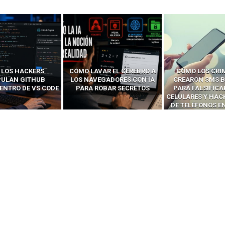
LOS HACKERS
CÓMO LAVAR EL CEREBRO A
CÓMO LOS CRI
ULAN GITHUB
LOS NAVEGADORES CON IA
CREARON SMS B
ENTRO DE VS CODE
PARA ROBAR SECRETOS
PARA FALSIFICA
CELULARES Y HAC
DE TELÉFONOS E