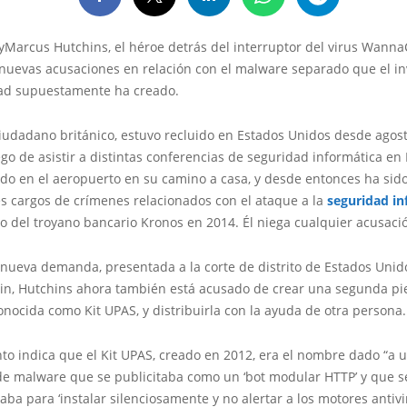
Marcus Hutchins, el héroe detrás del interruptor del virus Wanna
 nuevas acusaciones en relación con el malware separado que el in
ad supuestamente ha creado.
iudadano británico, estuvo recluido en Estados Unidos desde agos
go de asistir a distintas conferencias de seguridad informática en 
ado en el aeropuerto en su camino a casa, y desde entonces ha sid
es cargos de crímenes relacionados con el ataque a la
seguridad in
lo del troyano bancario Kronos en 2014. Él niega cualquier acusaci
nueva demanda, presentada a la corte de distrito de Estados Unido
in, Hutchins ahora también está acusado de crear una segunda pi
nocida como Kit UPAS, y distribuirla con la ayuda de otra persona.
o indica que el Kit UPAS, creado en 2012, era el nombre dado “a u
 de malware que se publicitaba como un ‘bot modular HTTP’ y que s
aba para ‘instalar silenciosamente y no alertar a los motores antivir