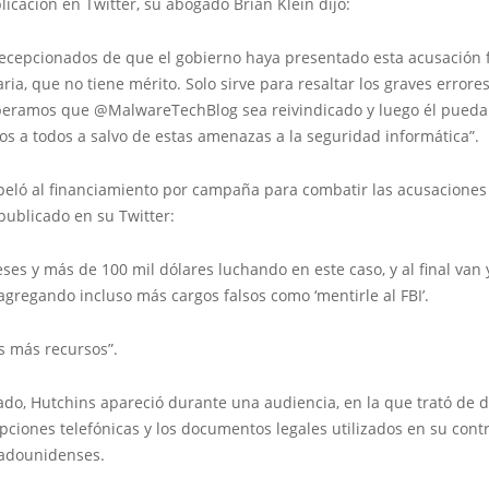
icación en Twitter, su abogado Brian Klein dijo:
ecepcionados de que el gobierno haya presentado esta acusación 
ia, que no tiene mérito. Solo sirve para resaltar los graves errores
Esperamos que @MalwareTechBlog sea reivindicado y luego él pueda 
s a todos a salvo de estas amenazas a la seguridad informática”.
peló al financiamiento por campaña para combatir las acusaciones
publicado en su Twitter:
eses y más de 100 mil dólares luchando en este caso, y al final van 
agregando incluso más cargos falsos como ‘mentirle al FBI’.
 más recursos”.
do, Hutchins apareció durante una audiencia, en la que trató de d
ipciones telefónicas y los documentos legales utilizados en su cont
tadounidenses.