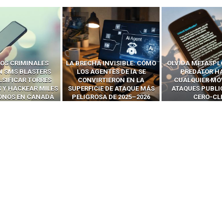
OS CRIMINALES
LA BRECHA INVISIBLE: CÓMO
OLVIDA METASPL
N SMS BLASTERS
LOS AGENTES DE IA SE
PREDATOR H
LSIFICAR TORRES
CONVIRTIERON EN LA
CUALQUIER MÓ
 Y HACKEAR MILES
SUPERFICIE DE ATAQUE MÁS
ATAQUES PUBLI
FONOS EN CANADÁ
PELIGROSA DE 2025–2026
CERO-CL