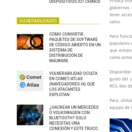
Privacy Int
DISPOSITIVOS IOT CHINOS
gobiernos 
tener acces
VULNERABILIDADES
salvo.
CÓMO CONVIRTIR
Para funci
PAQUETES DE SOFTWARE
populares e
DE CÓDIGO ABIERTO EN UN
que entonc
SISTEMA DE
DISTRIBUCIÓN DE
como antiv
MALWARE
Disponible
VULNERABILIDAD OCULTA
gusto del 
EN COMET/ATLAS
(NAVEGADORES IA) QUE
RCS, dos d
LOS ATACANTES
EXPLOTAN
Para utiliz
equipo de i
¿HACKEAR UN MERCEDES
O VOLKSWAGEN CON
BLUETOOTH? SOLO
NECESITAS UNA
CONEXIÓN Y ESTE TRUCO