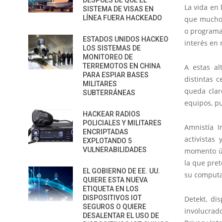
DESPUÉS DE QUE EL
La vida en 
SISTEMA DE VISAS EN
LÍNEA FUERA HACKEADO
que muchos
o programa
ESTADOS UNIDOS HACKEO
interés en 
LOS SISTEMAS DE
MONITOREO DE
TERREMOTOS EN CHINA
A estas al
PARA ESPIAR BASES
distintas c
MILITARES
queda clar
SUBTERRÁNEAS
equipos, p
HACKEAR RADIOS
POLICIALES Y MILITARES
Amnistía I
ENCRIPTADAS
activistas
EXPLOTANDO 5
VULNERABILIDADES
momento ún
la que pret
EL GOBIERNO DE EE. UU.
su computa
QUIERE ESTA NUEVA
ETIQUETA EN LOS
DISPOSITIVOS IOT
Detekt, di
SEGUROS O QUIERE
involucrad
DESALENTAR EL USO DE