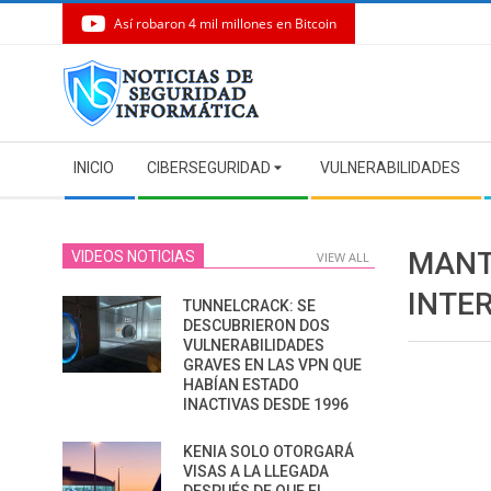
Así robaron 4 mil millones en Bitcoin
Skip
to
content
Secondary
INICIO
CIBERSEGURIDAD
VULNERABILIDADES
Navigation
Menu
MANT
VIDEOS NOTICIAS
VIEW ALL
INTE
TUNNELCRACK: SE
DESCUBRIERON DOS
VULNERABILIDADES
GRAVES EN LAS VPN QUE
HABÍAN ESTADO
INACTIVAS DESDE 1996
KENIA SOLO OTORGARÁ
VISAS A LA LLEGADA