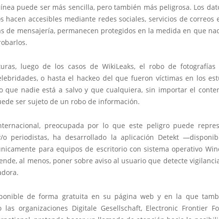
línea puede ser más sencilla, pero también más peligrosa. Los dato
 hacen accesibles mediante redes sociales, servicios de correos e
s de mensajería, permanecen protegidos en la medida en que na
robarlos.
turas, luego de los casos de WikiLeaks, el robo de fotografías
elebridades, o hasta el hackeo del que fueron víctimas en los es
o que nadie está a salvo y que cualquiera, sin importar el conte
uede ser sujeto de un robo de información.
nternacional, preocupada por lo que este peligro puede repre
 y/o periodistas, ha desarrollado la aplicación Detekt —disponib
icamente para equipos de escritorio con sistema operativo W
ende, al menos, poner sobre aviso al usuario que detecte vigilanc
dora.
sponible de forma gratuita en su página web y en la que tam
o las organizaciones Digitale Gesellschaft, Electronic Frontier F