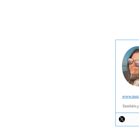
www.inst
También p