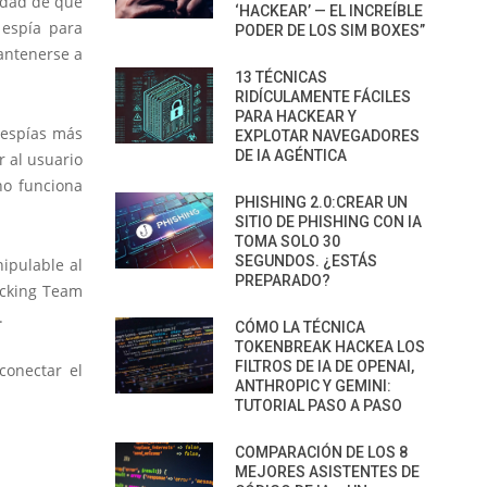
lidad de que
‘HACKEAR’ — EL INCREÍBLE
 espía para
PODER DE LOS SIM BOXES”
mantenerse a
13 TÉCNICAS
RIDÍCULAMENTE FÁCILES
PARA HACKEAR Y
 espías más
EXPLOTAR NAVEGADORES
DE IA AGÉNTICA
r al usuario
no funciona
PHISHING 2.0:CREAR UN
SITIO DE PHISHING CON IA
TOMA SOLO 30
SEGUNDOS. ¿ESTÁS
ipulable al
PREPARADO?
acking Team
.
CÓMO LA TÉCNICA
TOKENBREAK HACKEA LOS
FILTROS DE IA DE OPENAI,
sconectar el
ANTHROPIC Y GEMINI:
TUTORIAL PASO A PASO
COMPARACIÓN DE LOS 8
MEJORES ASISTENTES DE