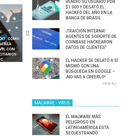
VENDIÓ SU USUARIO POR
$1.000 Y DESATÓ EL
HACKEO DEL AÑO EN LA
BANCA DE BRASIL
¡TRAICIÓN INTERNA!
AGENTES DE SOPORTE DE
OIT: CÓMO
CÓMO LOS HACKERS
13 TÉCNICAS
COINBASE HACKEARON
ACKEA
INTERCEPTAN OTPS Y
RIDÍCULAMENTE FÁCILE
DATOS DE CLIENTES”
VIL CON
LLAMADAS MÓVILES SIN
PARA HACKEAR Y EXPLO
CITARIOS
‘HACKEAR’ — EL INCREÍBLE
NAVEGADORES DE IA
IC
PODER DE LOS SIM BOXES”
AGÉNTICA
EL HACKER SE DELATÓ A SÍ
MISMO CON UNA
BÚSQUEDA EN GOOGLE –
¡NO VAS A CREERLO!
VIEW ALL
MALWARE - VIRUS
EL MALWARE MÁS
PELIGROSO EN
LATINOAMÉRICA ESTÁ
SECUESTRANDO