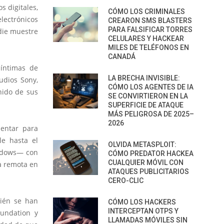
s digitales,
CÓMO LOS CRIMINALES
lectrónicos
CREARON SMS BLASTERS
PARA FALSIFICAR TORRES
die muestre
CELULARES Y HACKEAR
MILES DE TELÉFONOS EN
CANADÁ
 íntimas de
LA BRECHA INVISIBLE:
tudios Sony,
CÓMO LOS AGENTES DE IA
nido de sus
SE CONVIRTIERON EN LA
SUPERFICIE DE ATAQUE
MÁS PELIGROSA DE 2025–
2026
sentar para
le hasta el
OLVIDA METASPLOIT:
indows— con
CÓMO PREDATOR HACKEA
CUALQUIER MÓVIL CON
ia remota en
ATAQUES PUBLICITARIOS
CERO-CLIC
bién se han
CÓMO LOS HACKERS
INTERCEPTAN OTPS Y
oundation y
LLAMADAS MÓVILES SIN