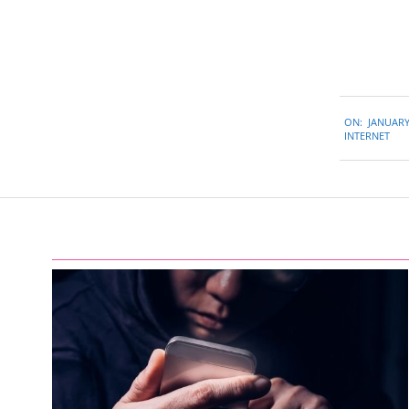
2015-
ON:
JANUARY
01-
INTERNET
19