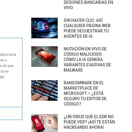
SESIONES BANCARIAS EN
VIVO
SIN HACER CLIC: ASÍ
CUALQUIER PÁGINA WEB
PUEDE SECUESTRAR TU
AGENTES DE IA
MUTACIÓN EN VIVO DE
CÓDIGO MALICIOSO:
nfoca en la
CÓMO LA IA GENERA
rse a
VARIANTES EVASIVAS DE
ro de una
MALWARE
cia en
al.
RANSOMWARE EN EL
MARKETPLACE DE
MICROSOFT – ¿ESTÁ
SEGURO TU EDITOR DE
CÓDIGO?
¿UN VIRUS QUE EL EDR NO
PUEDE VER? ¡ASÍ TE ESTÁN
HACKEANDO AHORA!