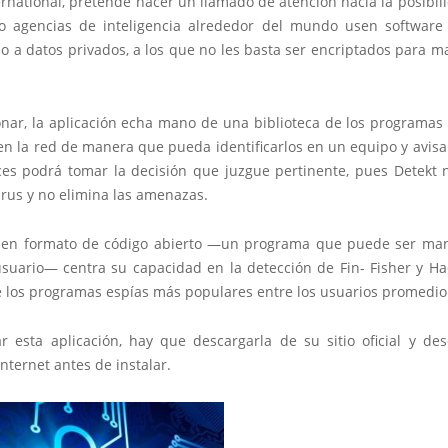
ernational, pretende hacer un llamado de atención hacia la posibi
o agencias de inteligencia alrededor del mundo usen software
o a datos privados, a los que no les basta ser encriptados para 
onar, la aplicación echa mano de una biblioteca de los programas
n la red de manera que pueda identificarlos en un equipo y avisa
es podrá tomar la decisión que juzgue pertinente, pues Detekt 
irus y no elimina las amenazas.
 en formato de código abierto —un programa que puede ser man
usuario— centra su capacidad en la detección de Fin- Fisher y H
e los programas espías más populares entre los usuarios promedio
ar esta aplicación, hay que descargarla de su sitio oficial y de
nternet antes de instalar.