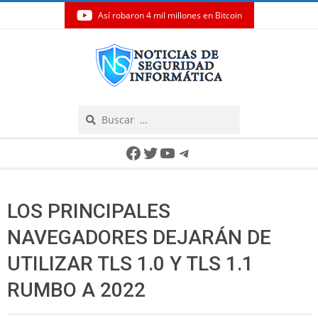
Así robaron 4 mil millones en Bitcoin
Skip
to
content
Search
Secondary
Facebook
Twitter
YouTube
Telegram
Navigation
Menu
LOS PRINCIPALES
NAVEGADORES DEJARÁN DE
UTILIZAR TLS 1.0 Y TLS 1.1
RUMBO A 2022