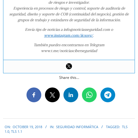
de riesgos e investigador.
Experiencia en procesos de riesgo y control, soporte de auditoría de
seguridad, diseño y soporte de COB (continuidad del negocio), gestión de
grupos de trabajo y estándares de seguridad de la información.
Envía tips de noticias a info@noticiasseguridad.com o
www.instagram.com/iicsorg/
.
También puedes encontrarnos en Telegram
www.t.me/noticiasciberseguridad
Share this...
2018-
ON:
OCTOBER 19, 2018
IN:
SEGURIDAD INFORMÁTICA
TAGGED:
TLS
10-
1.0
,
TLS 1.1
19