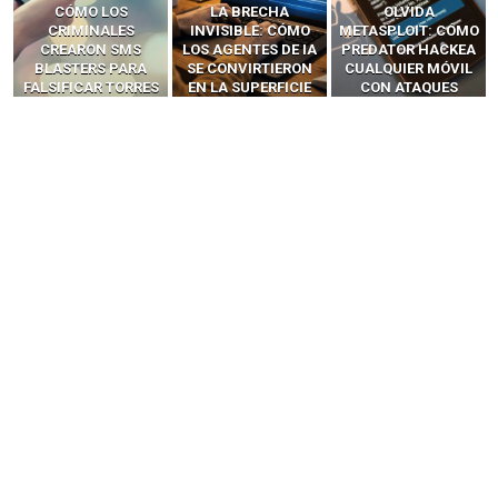
LA BRECHA
OLVIDA
CÓMO LOS HACKERS
INVISIBLE: CÓMO
METASPLOIT: CÓMO
INTERCEPTAN OTPS
LOS AGENTES DE IA
PREDATOR HACKEA
Y LLAMADAS
SE CONVIRTIERON
CUALQUIER MÓVIL
MÓVILES SIN
EN LA SUPERFICIE
CON ATAQUES
‘HACKEAR’ — EL
DE ATAQUE MÁS
PUBLICITARIOS
INCREÍBLE PODER DE
PELIGROSA DE
CERO-CLIC
LOS SIM BOXES”
2025–2026