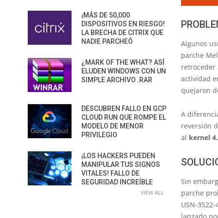
¡MÁS DE 50,000
PROBLE
DISPOSITIVOS EN RIESGO!
LA BRECHA DE CITRIX QUE
NADIE PARCHEÓ
Algunos us
parche Melt
¿MARK OF THE WHAT? ASÍ
retroceder 
ELUDEN WINDOWS CON UN
actividad e
SIMPLE ARCHIVO .RAR
quejaron d
DESCUBREN FALLO EN GCP
A diferenc
CLOUD RUN QUE ROMPE EL
reversión d
MODELO DE MENOR
PRIVILEGIO
al
kernel 4
¡LOS HACKERS PUEDEN
SOLUCI
MANIPULAR TUS SIGNOS
VITALES! FALLO DE
Sin embarg
SEGURIDAD INCREÍBLE
parche pro
VIEW ALL
USN-3522-4,
lanzado po