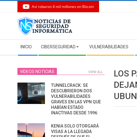
Así robaron 4 mil millones en Bitcoin
Skip
to
content
Secondary
INICIO
CIBERSEGURIDAD
VULNERABILIDADES
Navigation
Menu
LOS 
VIDEOS NOTICIAS
VIEW ALL
DEJA
TUNNELCRACK: SE
DESCUBRIERON DOS
UBUN
VULNERABILIDADES
GRAVES EN LAS VPN QUE
HABÍAN ESTADO
INACTIVAS DESDE 1996
KENIA SOLO OTORGARÁ
VISAS A LA LLEGADA