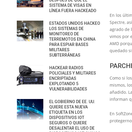
DESPUÉS DE QUE EL
SISTEMA DE VISAS EN
LÍNEA FUERA HACKEADO
En los últ
Spectre, as
ESTADOS UNIDOS HACKEO
LOS SISTEMAS DE
agrado de 
MONITOREO DE
vimos por 
TERREMOTOS EN CHINA
AMD porque
PARA ESPIAR BASES
MILITARES
quedado si
SUBTERRÁNEAS
PARCH
HACKEAR RADIOS
POLICIALES Y MILITARES
Como si los
ENCRIPTADAS
EXPLOTANDO 5
mismos, lo
VULNERABILIDADES
añadido. La
informan q
EL GOBIERNO DE EE. UU.
QUIERE ESTA NUEVA
ETIQUETA EN LOS
En SoftZon
DISPOSITIVOS IOT
protegernos
SEGUROS O QUIERE
DESALENTAR EL USO DE