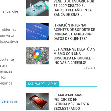
VENDIÓ SU USUARIO POR
$1.000 Y DESATÓ EL
HACKEO DEL AÑO EN LA
n el parche
BANCA DE BRASIL
¡TRAICIÓN INTERNA!
problemas
AGENTES DE SOPORTE DE
COINBASE HACKEARON
han visto
DATOS DE CLIENTES”
ispositivos
EL HACKER SE DELATÓ A SÍ
MISMO CON UNA
BÚSQUEDA EN GOOGLE –
mportante
¡NO VAS A CREERLO!
stén
VIEW ALL
amenazas
 los
Algunos
MALWARE - VIRUS
EL MALWARE MÁS
PELIGROSO EN
-dejan-sin-
LATINOAMÉRICA ESTÁ
SECUESTRANDO