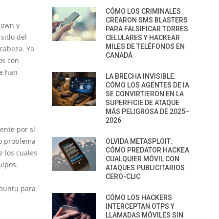
CÓMO LOS CRIMINALES
CREARON SMS BLASTERS
down y
PARA FALSIFICAR TORRES
 sido del
CELULARES Y HACKEAR
MILES DE TELÉFONOS EN
cabeza. Ya
CANADÁ
os con
e han
LA BRECHA INVISIBLE:
CÓMO LOS AGENTES DE IA
SE CONVIRTIERON EN LA
SUPERFICIE DE ATAQUE
MÁS PELIGROSA DE 2025–
2026
ente por sí
ro problema
OLVIDA METASPLOIT:
CÓMO PREDATOR HACKEA
e los cuales
CUALQUIER MÓVIL CON
uipos.
ATAQUES PUBLICITARIOS
CERO-CLIC
Ubuntu para
CÓMO LOS HACKERS
INTERCEPTAN OTPS Y
LLAMADAS MÓVILES SIN