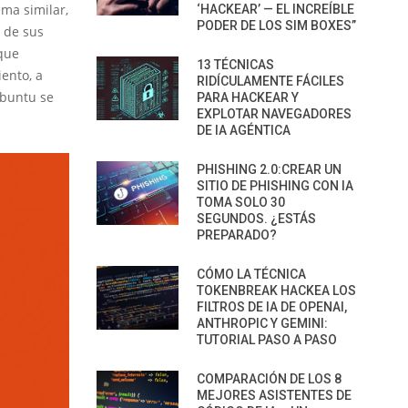
ma similar,
‘HACKEAR’ — EL INCREÍBLE
PODER DE LOS SIM BOXES”
 de sus
que
13 TÉCNICAS
ento, a
RIDÍCULAMENTE FÁCILES
Ubuntu se
PARA HACKEAR Y
EXPLOTAR NAVEGADORES
DE IA AGÉNTICA
PHISHING 2.0:CREAR UN
SITIO DE PHISHING CON IA
TOMA SOLO 30
SEGUNDOS. ¿ESTÁS
PREPARADO?
CÓMO LA TÉCNICA
TOKENBREAK HACKEA LOS
FILTROS DE IA DE OPENAI,
ANTHROPIC Y GEMINI:
TUTORIAL PASO A PASO
COMPARACIÓN DE LOS 8
MEJORES ASISTENTES DE