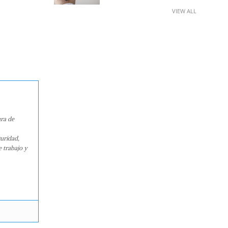
VIEW ALL
ura de
guridad,
e trabajo y