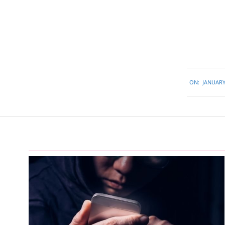
2018-
ON:
JANUARY
01-
11