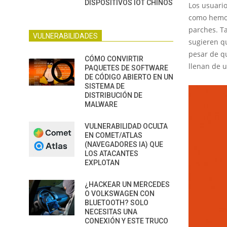
DISPOSITIVOS IOT CHINOS
Los usuari
como hemos
parches. T
VULNERABILIDADES
sugieren q
pesar de qu
CÓMO CONVIRTIR
llenan de 
PAQUETES DE SOFTWARE
DE CÓDIGO ABIERTO EN UN
SISTEMA DE
DISTRIBUCIÓN DE
MALWARE
VULNERABILIDAD OCULTA
EN COMET/ATLAS
(NAVEGADORES IA) QUE
LOS ATACANTES
EXPLOTAN
¿HACKEAR UN MERCEDES
O VOLKSWAGEN CON
BLUETOOTH? SOLO
NECESITAS UNA
CONEXIÓN Y ESTE TRUCO