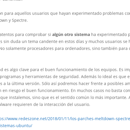
ón para aquellos usuarios que hayan experimentado problemas co
own y Spectre.
atentos para comprobar si
algún otro sistema
ha experimentado 
Es sin duda un tema candente en estos días y muchos usuarios se 
 No solamente procesadores para ordenadores, sino también para d
d es algo clave para el buen funcionamiento de los equipos. Es i
 programas y herramientas de seguridad. Además lo ideal es que e
s a la última versión. Sólo así podremos hacer frente a posibles 
 en riesgo el buen funcionamiento. En muchos casos no basta con
que instalemos, sino que es el sentido común lo más importante. 
lware requieren de la interacción del usuario.
ps://www.redeszone.net/2018/01/11/los-parches-meltdown-spectre
istemas-ubuntu/