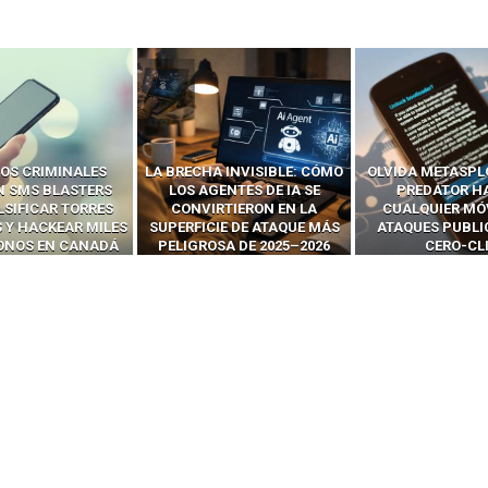
OS CRIMINALES
LA BRECHA INVISIBLE: CÓMO
OLVIDA METASPL
N SMS BLASTERS
LOS AGENTES DE IA SE
PREDATOR H
LSIFICAR TORRES
CONVIRTIERON EN LA
CUALQUIER MÓ
 Y HACKEAR MILES
SUPERFICIE DE ATAQUE MÁS
ATAQUES PUBLI
FONOS EN CANADÁ
PELIGROSA DE 2025–2026
CERO-CL