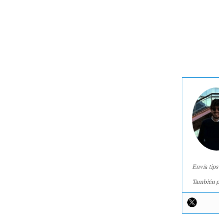
Envía tips
También p