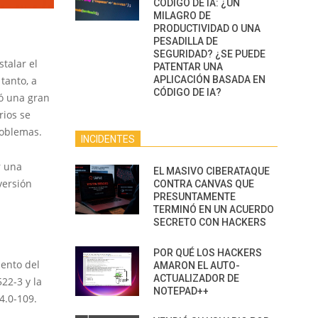
CÓDIGO DE IA: ¿UN
MILAGRO DE
PRODUCTIVIDAD O UNA
PESADILLA DE
SEGURIDAD? ¿SE PUEDE
talar el
PATENTAR UNA
APLICACIÓN BASADA EN
tanto, a
CÓDIGO DE IA?
có una gran
rios se
roblemas.
INCIDENTES
r una
EL MASIVO CIBERATAQUE
versión
CONTRA CANVAS QUE
PRESUNTAMENTE
TERMINÓ EN UN ACUERDO
SECRETO CON HACKERS
POR QUÉ LOS HACKERS
ento del
AMARON EL AUTO-
ACTUALIZADOR DE
522-3 y la
NOTEPAD++
4.0-109.