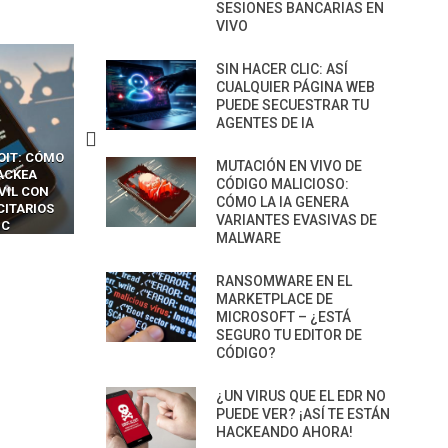
SESIONES BANCARIAS EN
VIVO
SIN HACER CLIC: ASÍ
CUALQUIER PÁGINA WEB
PUEDE SECUESTRAR TU
AGENTES DE IA
OIT: CÓMO
CÓMO LOS HACKERS
13 TÉCNICAS
MUTACIÓN EN VIVO DE
ACKEA
INTERCEPTAN OTPS Y
RIDÍCULAMENTE FÁCILE
CÓDIGO MALICIOSO:
VIL CON
LLAMADAS MÓVILES SIN
PARA HACKEAR Y EXPLO
CÓMO LA IA GENERA
CITARIOS
‘HACKEAR’ — EL INCREÍBLE
NAVEGADORES DE IA
VARIANTES EVASIVAS DE
IC
PODER DE LOS SIM BOXES”
AGÉNTICA
MALWARE
RANSOMWARE EN EL
MARKETPLACE DE
MICROSOFT – ¿ESTÁ
SEGURO TU EDITOR DE
CÓDIGO?
¿UN VIRUS QUE EL EDR NO
PUEDE VER? ¡ASÍ TE ESTÁN
HACKEANDO AHORA!