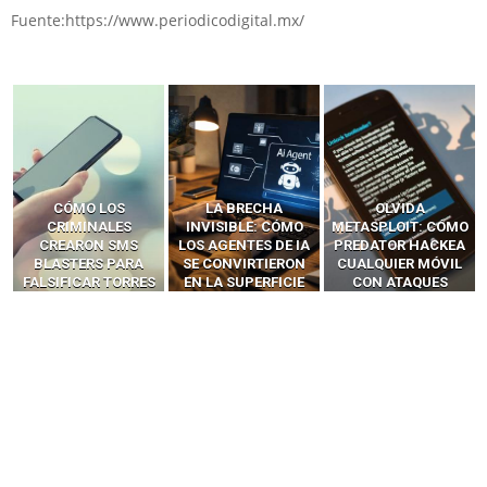
Fuente:https://www.periodicodigital.mx/
LA BRECHA
OLVIDA
CÓMO LOS HACKERS
INVISIBLE: CÓMO
METASPLOIT: CÓMO
INTERCEPTAN OTPS
LOS AGENTES DE IA
PREDATOR HACKEA
Y LLAMADAS
SE CONVIRTIERON
CUALQUIER MÓVIL
MÓVILES SIN
EN LA SUPERFICIE
CON ATAQUES
‘HACKEAR’ — EL
DE ATAQUE MÁS
PUBLICITARIOS
INCREÍBLE PODER DE
PELIGROSA DE
CERO-CLIC
LOS SIM BOXES”
2025–2026