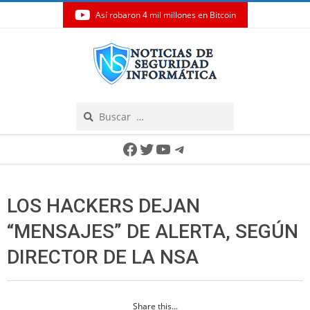
Así robaron 4 mil millones en Bitcoin
Skip
to
content
Search
Secondary
Facebook
Twitter
YouTube
Telegram
Navigation
Menu
LOS HACKERS DEJAN
“MENSAJES” DE ALERTA, SEGÚN
DIRECTOR DE LA NSA
Share this...