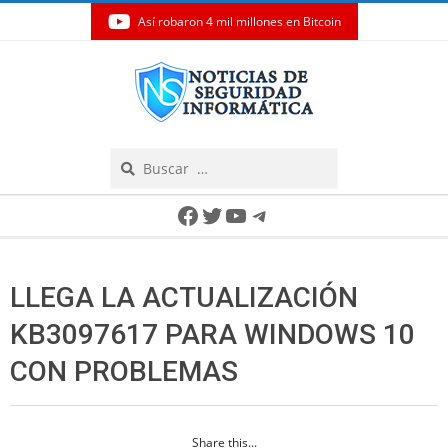
Así robaron 4 mil millones en Bitcoin
Skip
to
content
Search
Secondary
Facebook
Twitter
YouTube
Telegram
Navigation
Menu
LLEGA LA ACTUALIZACIÓN
KB3097617 PARA WINDOWS 10
CON PROBLEMAS
Share this...