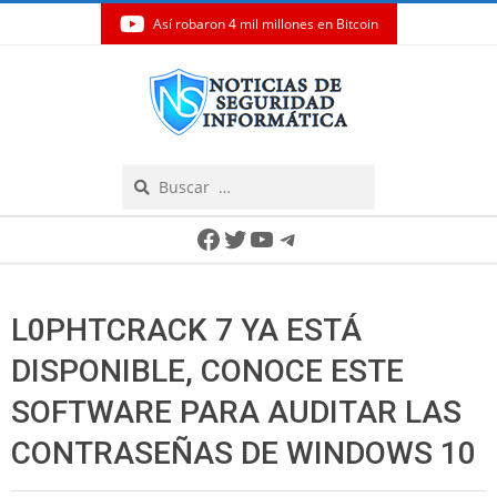
Así robaron 4 mil millones en Bitcoin
Skip
to
content
Search
Secondary
Facebook
Twitter
YouTube
Telegram
Navigation
Menu
L0PHTCRACK 7 YA ESTÁ
DISPONIBLE, CONOCE ESTE
SOFTWARE PARA AUDITAR LAS
CONTRASEÑAS DE WINDOWS 10