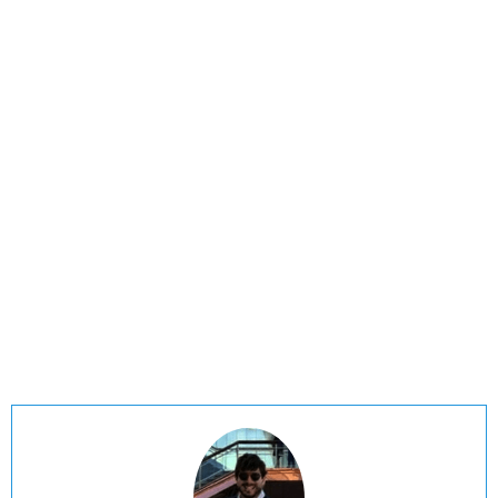
Cómo recuperar la clave de acceso a Windows
Podéis acceder a nuestra
sección de seguridad informática
y
de
Microsoft Windows
, donde encontraréis más manuales
sobre auditorías de contraseñas.
Fuente:https://www.redeszone.net