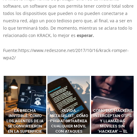
software, un software que nos permita tener control total sobre
todos los dispositivos que pueden o no pueden conectarse a
nuestra red, algo un poco tedioso pero que, al final, va a ser en
lo que terminará todo. De momento, mientras se aclara todo lo
relacionado con KRACK, lo mejor es
esperar.
Fuente:https://www.redeszone.net/2017/10/16/krack-romper-
wpa2/
LA BRECHA
OLVIDA
CÓMO LOS HACKERS
INVISIBLE: CÓMO
METASPLOIT: CÓMO
INTERCEPTAN OTPS
LOS AGENTES DE IA
PREDATOR HACKEA
Y LLAMADAS
SE CONVIRTIERON
CUALQUIER MÓVIL
MÓVILES SIN
EN LA SUPERFICIE
CON ATAQUES
‘HACKEAR’ — EL
DE ATAQUE MÁS
PUBLICITARIOS
INCREÍBLE PODER DE