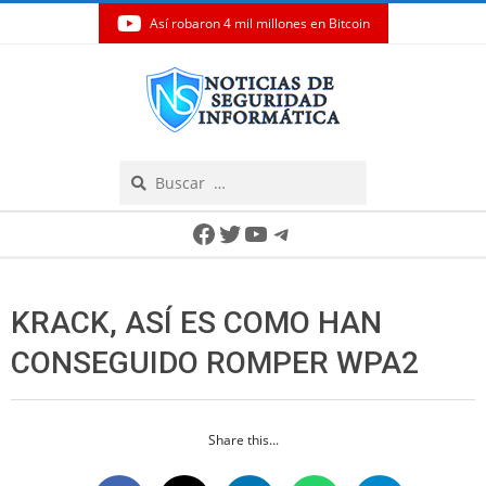
Así robaron 4 mil millones en Bitcoin
Skip
to
content
Search
Secondary
Facebook
Twitter
YouTube
Telegram
Navigation
Menu
KRACK, ASÍ ES COMO HAN
CONSEGUIDO ROMPER WPA2
Share this...