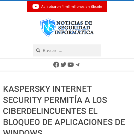
Así robaron 4 mil millones en Bitcoin
Skip
to
content
Search
Secondary
Facebook
Twitter
YouTube
Telegram
Navigation
Menu
KASPERSKY INTERNET
SECURITY PERMITÍA A LOS
CIBERDELINCUENTES EL
BLOQUEO DE APLICACIONES DE
WINDOWS