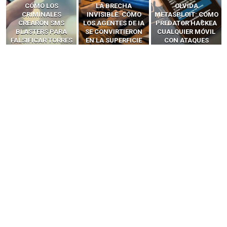
LA BRECHA
OLVIDA
CÓMO LOS HACKERS
INVISIBLE: CÓMO
METASPLOIT: CÓMO
INTERCEPTAN OTPS
LOS AGENTES DE IA
PREDATOR HACKEA
Y LLAMADAS
SE CONVIRTIERON
CUALQUIER MÓVIL
MÓVILES SIN
EN LA SUPERFICIE
CON ATAQUES
‘HACKEAR’ — EL
DE ATAQUE MÁS
PUBLICITARIOS
INCREÍBLE PODER DE
PELIGROSA DE
CERO-CLIC
LOS SIM BOXES”
2025–2026