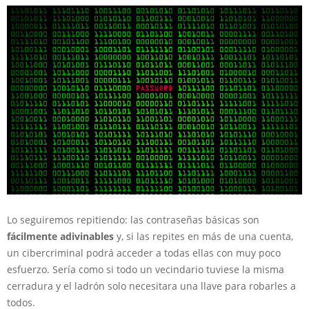
Lo seguiremos repitiendo: las contraseñas básicas son
fácilmente adivinables
y, si las repites en más de una cuenta,
un cibercriminal podrá acceder a todas ellas con muy poco
esfuerzo. Sería como si todo un vecindario tuviese la misma
cerradura y el ladrón solo necesitara una llave para robarles a
todos.