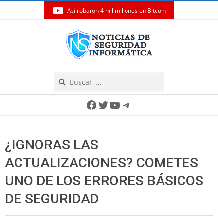
Así robaron 4 mil millones en Bitcoin
Skip
to
content
Search
Secondary
Facebook
Twitter
YouTube
Telegram
Navigation
Menu
¿IGNORAS LAS
ACTUALIZACIONES? COMETES
UNO DE LOS ERRORES BÁSICOS
DE SEGURIDAD