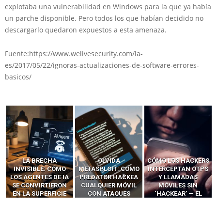
explotaba una vulnerabilidad en Windows para la que ya había
un parche disponible. Pero todos los que habían decidido no
descargarlo quedaron expuestos a esta amenaza.
Fuente:https://www.welivesecurity.com/la-
es/2017/05/22/ignoras-actualizaciones-de-software-errores-
basicos/
OLVIDA
CÓMO LOS HACKERS
13 TÉCNICAS
METASPLOIT: CÓMO
INTERCEPTAN OTPS
RIDÍCULAMENTE
PREDATOR HACKEA
Y LLAMADAS
FÁCILES PARA
CUALQUIER MÓVIL
MÓVILES SIN
HACKEAR Y
CON ATAQUES
‘HACKEAR’ — EL
EXPLOTAR
PUBLICITARIOS
INCREÍBLE PODER DE
NAVEGADORES DE IA
CERO-CLIC
LOS SIM BOXES”
AGÉNTICA