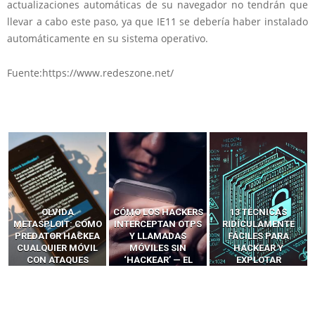
actualizaciones automáticas de su navegador no tendrán que
llevar a cabo este paso, ya que IE11 se debería haber instalado
automáticamente en su sistema operativo.
Fuente:https://www.redeszone.net/
OLVIDA
CÓMO LOS HACKERS
13 TÉCNICAS
METASPLOIT: CÓMO
INTERCEPTAN OTPS
RIDÍCULAMENTE
PREDATOR HACKEA
Y LLAMADAS
FÁCILES PARA
CUALQUIER MÓVIL
MÓVILES SIN
HACKEAR Y
CON ATAQUES
‘HACKEAR’ — EL
EXPLOTAR
PUBLICITARIOS
INCREÍBLE PODER DE
NAVEGADORES DE IA
CERO-CLIC
LOS SIM BOXES”
AGÉNTICA