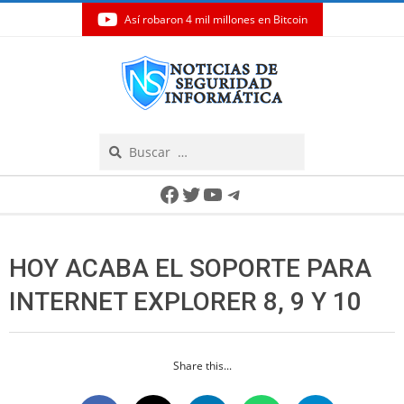
Así robaron 4 mil millones en Bitcoin
Skip
to
content
Search
Secondary
Facebook
Twitter
YouTube
Telegram
Navigation
Menu
HOY ACABA EL SOPORTE PARA
INTERNET EXPLORER 8, 9 Y 10
Share this...