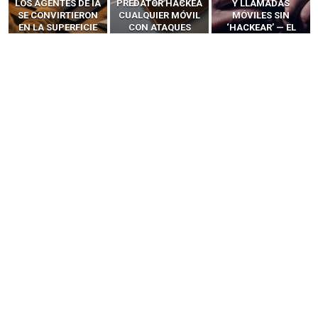
LOS AGENTES DE IA
PREDATOR HACKEA
Y LLAMADAS
SE CONVIRTIERON
CUALQUIER MÓVIL
MÓVILES SIN
EN LA SUPERFICIE
CON ATAQUES
‘HACKEAR’ — EL
DE ATAQUE MÁS
PUBLICITARIOS
INCREÍBLE PODER DE
PELIGROSA DE
CERO-CLIC
LOS SIM BOXES”
2025–2026