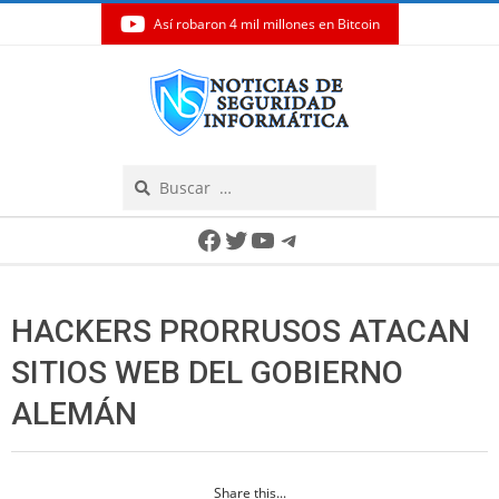
Así robaron 4 mil millones en Bitcoin
Skip
to
content
Search
Secondary
Facebook
Twitter
YouTube
Telegram
Navigation
Menu
HACKERS PRORRUSOS ATACAN
SITIOS WEB DEL GOBIERNO
ALEMÁN
Share this...