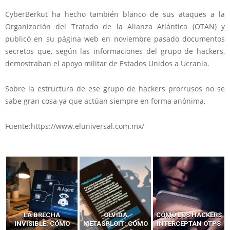
CyberBerkut ha hecho también blanco de sus ataques a la
Organización del Tratado de la Alianza Atlántica (OTAN) y
publicó en su página web en noviembre pasado documentos
secretos que, según las informaciones del grupo de hackers,
demostraban el apoyo militar de Estados Unidos a Ucrania.
Sobre la estructura de ese grupo de hackers prorrusos no se
sabe gran cosa ya que actúan siempre en forma anónima.
Fuente:https://www.eluniversal.com.mx/
LA BRECHA
OLVIDA
CÓMO LOS HACKERS
INVISIBLE: CÓMO
METASPLOIT: CÓMO
INTERCEPTAN OTPS