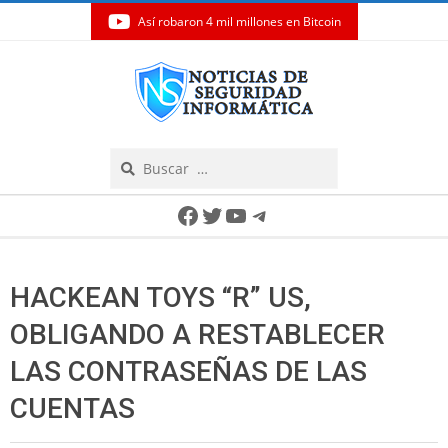
Así robaron 4 mil millones en Bitcoin
Skip
to
content
Search
Secondary
Facebook
Twitter
YouTube
Telegram
Navigation
Menu
HACKEAN TOYS “R” US,
OBLIGANDO A RESTABLECER
LAS CONTRASEÑAS DE LAS
CUENTAS