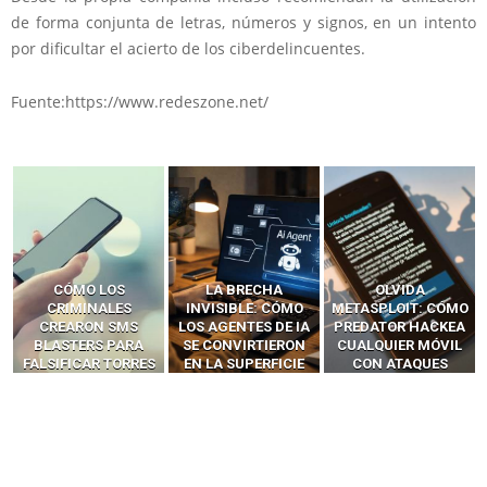
de forma conjunta de letras, números y signos, en un intento
por dificultar el acierto de los ciberdelincuentes.
Fuente:https://www.redeszone.net/
LA BRECHA
OLVIDA
CÓMO LOS HACKERS
INVISIBLE: CÓMO
METASPLOIT: CÓMO
INTERCEPTAN OTPS
LOS AGENTES DE IA
PREDATOR HACKEA
Y LLAMADAS
SE CONVIRTIERON
CUALQUIER MÓVIL
MÓVILES SIN
EN LA SUPERFICIE
CON ATAQUES
‘HACKEAR’ — EL
DE ATAQUE MÁS
PUBLICITARIOS
INCREÍBLE PODER DE
PELIGROSA DE
CERO-CLIC
LOS SIM BOXES”
2025–2026