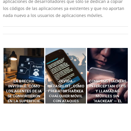
aplicaciones de desarrolladores que sólo se dedican a copiar
los códigos de las aplicaciones ya existentes y que no aportan
nada nuevo a los usuarios de aplicaciones móviles.
OLVIDA
CÓMO LOS HACKERS
13 TÉCNICAS
METASPLOIT: CÓMO
INTERCEPTAN OTPS
RIDÍCULAMENTE
PREDATOR HACKEA
Y LLAMADAS
FÁCILES PARA
CUALQUIER MÓVIL
MÓVILES SIN
HACKEAR Y
CON ATAQUES
‘HACKEAR’ — EL
EXPLOTAR
PUBLICITARIOS
INCREÍBLE PODER DE
NAVEGADORES DE IA
CERO-CLIC
LOS SIM BOXES”
AGÉNTICA