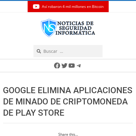
Así robaron 4 mil millones en Bitcoin
Skip
to
content
Search
Secondary
Facebook
Twitter
YouTube
Telegram
Navigation
Menu
GOOGLE ELIMINA APLICACIONES
DE MINADO DE CRIPTOMONEDA
DE PLAY STORE
Share this...