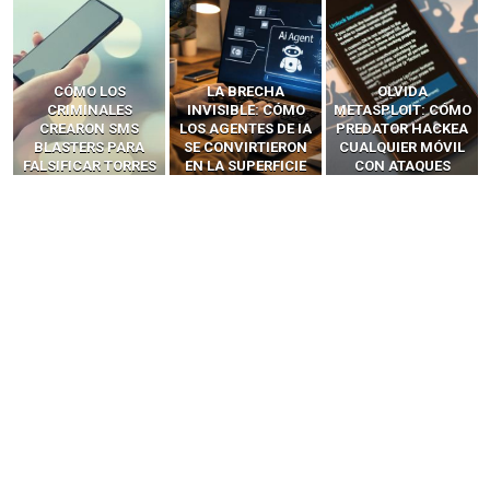
LA BRECHA
OLVIDA
CÓMO LOS HACKERS
INVISIBLE: CÓMO
METASPLOIT: CÓMO
INTERCEPTAN OTPS
LOS AGENTES DE IA
PREDATOR HACKEA
Y LLAMADAS
SE CONVIRTIERON
CUALQUIER MÓVIL
MÓVILES SIN
EN LA SUPERFICIE
CON ATAQUES
‘HACKEAR’ — EL
DE ATAQUE MÁS
PUBLICITARIOS
INCREÍBLE PODER DE
PELIGROSA DE
CERO-CLIC
LOS SIM BOXES”
2025–2026