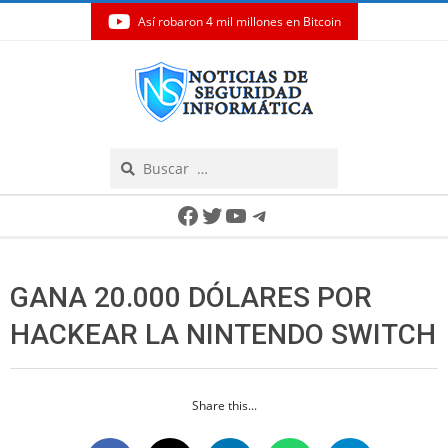
Así robaron 4 mil millones en Bitcoin
Skip
to
content
Search
Secondary
Facebook
Twitter
YouTube
Telegram
Navigation
Menu
GANA 20.000 DÓLARES POR
HACKEAR LA NINTENDO SWITCH
Share this...