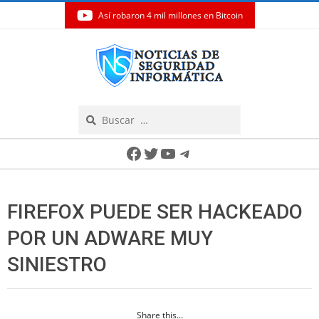
Así robaron 4 mil millones en Bitcoin
Skip
to
content
Search
Secondary
Facebook
Twitter
YouTube
Telegram
Navigation
Menu
FIREFOX PUEDE SER HACKEADO
POR UN ADWARE MUY
SINIESTRO
Share this...