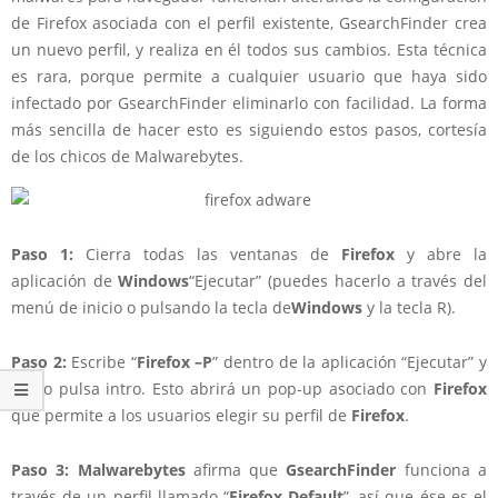
de Firefox asociada con el perfil existente, GsearchFinder crea
un nuevo perfil, y realiza en él todos sus cambios. Esta técnica
es rara, porque permite a cualquier usuario que haya sido
infectado por GsearchFinder eliminarlo con facilidad. La forma
más sencilla de hacer esto es siguiendo estos pasos, cortesía
de los chicos de Malwarebytes.
Paso 1:
Cierra todas las ventanas de
Firefox
y abre la
aplicación de
Windows
“Ejecutar” (puedes hacerlo a través del
menú de inicio o pulsando la tecla de
Windows
y la tecla R).
Paso 2:
Escribe “
Firefox –P
” dentro de la aplicación “Ejecutar” y
luego pulsa intro. Esto abrirá un pop-up asociado con
Firefox
que permite a los usuarios elegir su perfil de
Firefox
.
Paso 3: Malwarebytes
afirma que
GsearchFinder
funciona a
través de un perfil llamado “
Firefox Default
”, así que ése es el