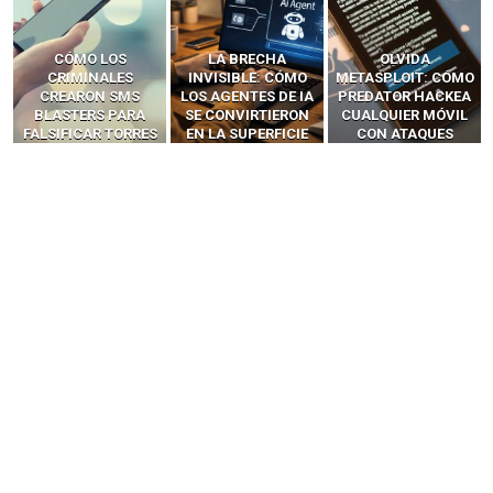
LA BRECHA
OLVIDA
CÓMO LOS HACKERS
INVISIBLE: CÓMO
METASPLOIT: CÓMO
INTERCEPTAN OTPS
LOS AGENTES DE IA
PREDATOR HACKEA
Y LLAMADAS
SE CONVIRTIERON
CUALQUIER MÓVIL
MÓVILES SIN
EN LA SUPERFICIE
CON ATAQUES
‘HACKEAR’ — EL
DE ATAQUE MÁS
PUBLICITARIOS
INCREÍBLE PODER DE
PELIGROSA DE
CERO-CLIC
LOS SIM BOXES”
2025–2026