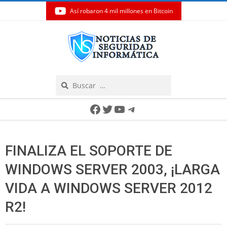
Así robaron 4 mil millones en Bitcoin
Skip
to
content
Search
Secondary
Facebook
Twitter
YouTube
Telegram
Navigation
Menu
FINALIZA EL SOPORTE DE
WINDOWS SERVER 2003, ¡LARGA
VIDA A WINDOWS SERVER 2012
R2!