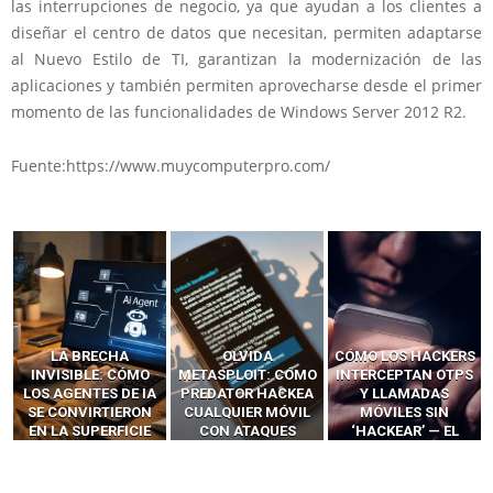
las interrupciones de negocio, ya que ayudan a los clientes a
diseñar el centro de datos que necesitan, permiten adaptarse
al Nuevo Estilo de TI, garantizan la modernización de las
aplicaciones y también permiten aprovecharse desde el primer
momento de las funcionalidades de Windows Server 2012 R2.
Fuente:https://www.muycomputerpro.com/
OLVIDA
CÓMO LOS HACKERS
13 TÉCNICAS
METASPLOIT: CÓMO
INTERCEPTAN OTPS
RIDÍCULAMENTE
PREDATOR HACKEA
Y LLAMADAS
FÁCILES PARA
CUALQUIER MÓVIL
MÓVILES SIN
HACKEAR Y
CON ATAQUES
‘HACKEAR’ — EL
EXPLOTAR
PUBLICITARIOS
INCREÍBLE PODER DE
NAVEGADORES DE IA
CERO-CLIC
LOS SIM BOXES”
AGÉNTICA