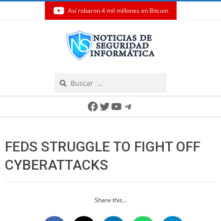
Así robaron 4 mil millones en Bitcoin
Skip
to
content
Search
Secondary
Facebook
Twitter
YouTube
Telegram
Navigation
Menu
FEDS STRUGGLE TO FIGHT OFF
CYBERATTACKS
Share this...