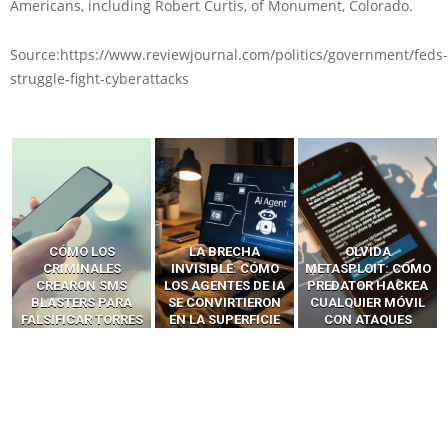
Americans, including Robert Curtis, of Monument, Colorado.
Source:https://www.reviewjournal.com/politics/government/feds-
struggle-fight-cyberattacks
LA BRECHA
OLVIDA
CÓMO LOS HACKERS
INVISIBLE: CÓMO
METASPLOIT: CÓMO
INTERCEPTAN OTPS
LOS AGENTES DE IA
PREDATOR HACKEA
Y LLAMADAS
SE CONVIRTIERON
CUALQUIER MÓVIL
MÓVILES SIN
EN LA SUPERFICIE
CON ATAQUES
‘HACKEAR’ — EL
DE ATAQUE MÁS
PUBLICITARIOS
INCREÍBLE PODER DE
PELIGROSA DE
CERO-CLIC
LOS SIM BOXES”
2025–2026