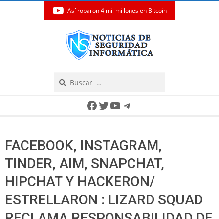
Así robaron 4 mil millones en Bitcoin
Skip
to
content
Search
Secondary
Facebook
Twitter
YouTube
Telegram
Navigation
Menu
FACEBOOK, INSTAGRAM,
TINDER, AIM, SNAPCHAT,
HIPCHAT Y HACKERON/
ESTRELLARON : LIZARD SQUAD
RECLAMA RESPONSABILIDAD DE