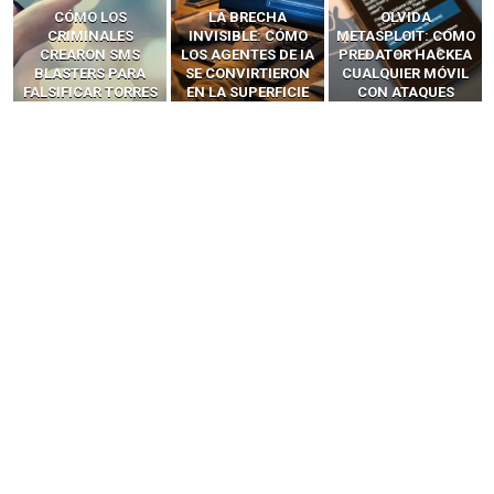
LA BRECHA
OLVIDA
CÓMO LOS HACKERS
INVISIBLE: CÓMO
METASPLOIT: CÓMO
INTERCEPTAN OTPS
LOS AGENTES DE IA
PREDATOR HACKEA
Y LLAMADAS
SE CONVIRTIERON
CUALQUIER MÓVIL
MÓVILES SIN
EN LA SUPERFICIE
CON ATAQUES
‘HACKEAR’ — EL
DE ATAQUE MÁS
PUBLICITARIOS
INCREÍBLE PODER DE
PELIGROSA DE
CERO-CLIC
LOS SIM BOXES”
2025–2026