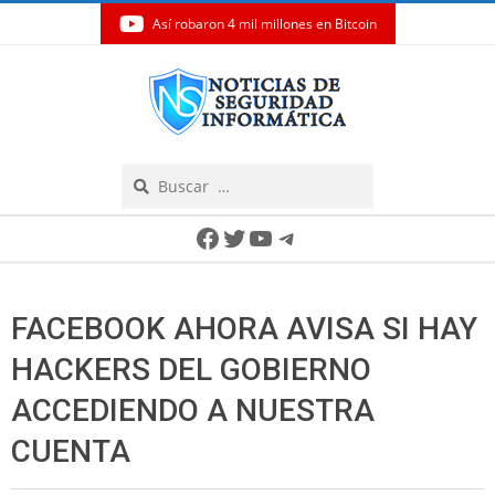
Así robaron 4 mil millones en Bitcoin
Skip
to
content
Search
Secondary
Facebook
Twitter
YouTube
Telegram
Navigation
Menu
FACEBOOK AHORA AVISA SI HAY
HACKERS DEL GOBIERNO
ACCEDIENDO A NUESTRA
CUENTA