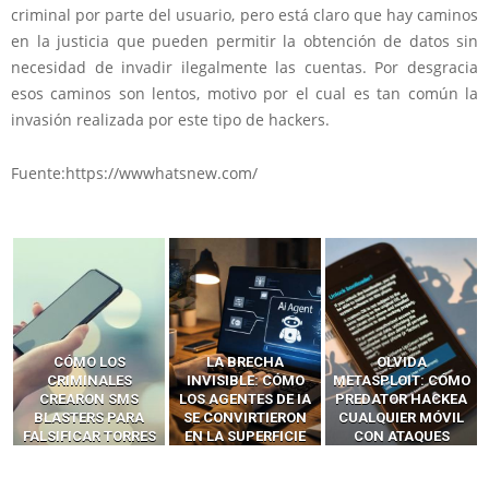
criminal por parte del usuario, pero está claro que hay caminos
en la justicia que pueden permitir la obtención de datos sin
necesidad de invadir ilegalmente las cuentas. Por desgracia
esos caminos son lentos, motivo por el cual es tan común la
invasión realizada por este tipo de hackers.
Fuente:https://wwwhatsnew.com/
LA BRECHA
OLVIDA
CÓMO LOS HACKERS
INVISIBLE: CÓMO
METASPLOIT: CÓMO
INTERCEPTAN OTPS
LOS AGENTES DE IA
PREDATOR HACKEA
Y LLAMADAS
SE CONVIRTIERON
CUALQUIER MÓVIL
MÓVILES SIN
EN LA SUPERFICIE
CON ATAQUES
‘HACKEAR’ — EL
DE ATAQUE MÁS
PUBLICITARIOS
INCREÍBLE PODER DE
PELIGROSA DE
CERO-CLIC
LOS SIM BOXES”