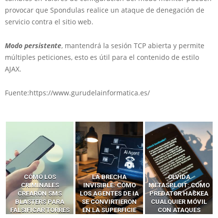
provocar que Spondulas realice un ataque de denegación de
servicio contra el sitio web.
Modo persistente
, mantendrá la sesión TCP
abierta
y permite
múltiples peticiones, esto es útil para el contenido de estilo
AJAX.
Fuente:https://www.gurudelainformatica.es/
LA BRECHA
OLVIDA
CÓMO LOS HACKERS
INVISIBLE: CÓMO
METASPLOIT: CÓMO
INTERCEPTAN OTPS
LOS AGENTES DE IA
PREDATOR HACKEA
Y LLAMADAS
SE CONVIRTIERON
CUALQUIER MÓVIL
MÓVILES SIN
EN LA SUPERFICIE
CON ATAQUES
‘HACKEAR’ — EL