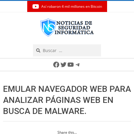
Así robaron 4 mil millones en Bitcoin
Skip
to
content
Search
Secondary
Facebook
Twitter
YouTube
Telegram
Navigation
Menu
EMULAR NAVEGADOR WEB PARA
ANALIZAR PÁGINAS WEB EN
BUSCA DE MALWARE.
Share this...