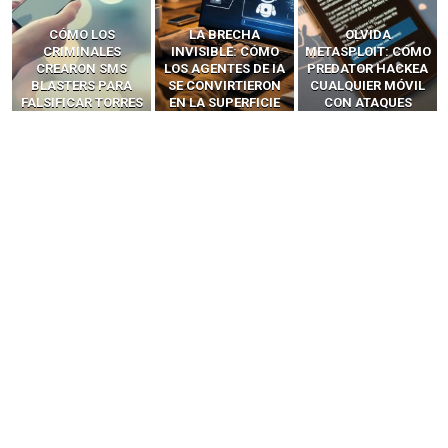
LA BRECHA
OLVIDA
CÓMO LOS HACKERS
INVISIBLE: CÓMO
METASPLOIT: CÓMO
INTERCEPTAN OTPS
LOS AGENTES DE IA
PREDATOR HACKEA
Y LLAMADAS
SE CONVIRTIERON
CUALQUIER MÓVIL
MÓVILES SIN
EN LA SUPERFICIE
CON ATAQUES
‘HACKEAR’ — EL
DE ATAQUE MÁS
PUBLICITARIOS
INCREÍBLE PODER DE
PELIGROSA DE
CERO-CLIC
LOS SIM BOXES”
2025–2026