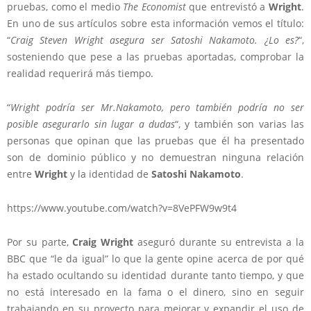
pruebas, como el medio
The Economist
que entrevistó a
Wright
.
En uno de sus artículos sobre esta información vemos el título:
“
Craig Steven Wright asegura ser Satoshi Nakamoto. ¿Lo es?
“,
sosteniendo que pese a las pruebas aportadas, comprobar la
realidad requerirá más tiempo.
“
Wright podría ser Mr.Nakamoto, pero también podría no ser
posible asegurarlo sin lugar a dudas
“, y también son varias las
personas que opinan que las pruebas que él ha presentado
son de dominio público y no demuestran ninguna relación
entre
Wright
y la identidad de
Satoshi Nakamoto
.
https://www.youtube.com/watch?v=8VePFW9w9t4
Por su parte,
Craig Wright
aseguró durante su entrevista a la
BBC que “le da igual” lo que la gente opine acerca de por qué
ha estado ocultando su identidad durante tanto tiempo, y que
no está interesado en la fama o el dinero, sino en seguir
trabajando en su proyecto para mejorar y expandir el uso de