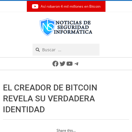
Así robaron 4 mil millones en Bitcoin
Skip
to
content
Search
Secondary
Facebook
Twitter
YouTube
Telegram
Navigation
Menu
EL CREADOR DE BITCOIN
REVELA SU VERDADERA
IDENTIDAD
Share this...