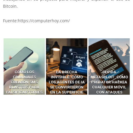
Bitcoin.
Fuente:https://computerhoy.com/
LA BRECHA
OLVIDA
CÓMO LOS HACKERS
INVISIBLE: CÓMO
METASPLOIT: CÓMO
INTERCEPTAN OTPS
LOS AGENTES DE IA
PREDATOR HACKEA
Y LLAMADAS
SE CONVIRTIERON
CUALQUIER MÓVIL
MÓVILES SIN
EN LA SUPERFICIE
CON ATAQUES
‘HACKEAR’ — EL
DE ATAQUE MÁS
PUBLICITARIOS
INCREÍBLE PODER DE
PELIGROSA DE
CERO-CLIC
LOS SIM BOXES”
2025–2026