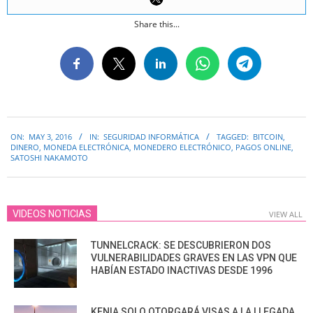
Share this...
2016-
ON:
MAY 3, 2016
IN:
SEGURIDAD INFORMÁTICA
TAGGED:
BITCOIN
,
05-
DINERO
,
MONEDA ELECTRÓNICA
,
MONEDERO ELECTRÓNICO
,
PAGOS ONLINE
,
03
SATOSHI NAKAMOTO
VIDEOS NOTICIAS
VIEW ALL
TUNNELCRACK: SE DESCUBRIERON DOS
VULNERABILIDADES GRAVES EN LAS VPN QUE
HABÍAN ESTADO INACTIVAS DESDE 1996
KENIA SOLO OTORGARÁ VISAS A LA LLEGADA