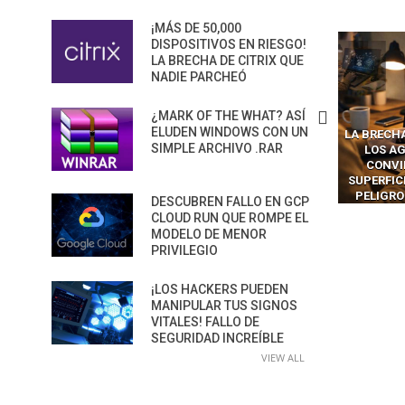
¡MÁS DE 50,000
DISPOSITIVOS EN RIESGO!
LA BRECHA DE CITRIX QUE
NADIE PARCHEÓ
¿MARK OF THE WHAT? ASÍ
ELUDEN WINDOWS CON UN
CÓMO LOS CRIMINALES
LA BRECHA INVISIBLE: CÓMO
OLVIDA M
SIMPLE ARCHIVO .RAR
CREARON SMS BLASTERS
LOS AGENTES DE IA SE
PRED
ARA FALSIFICAR TORRES
CONVIRTIERON EN LA
CUALQU
LULARES Y HACKEAR MILES
SUPERFICIE DE ATAQUE MÁS
ATAQUES
E TELÉFONOS EN CANADÁ
PELIGROSA DE 2025–2026
C
DESCUBREN FALLO EN GCP
CLOUD RUN QUE ROMPE EL
MODELO DE MENOR
PRIVILEGIO
¡LOS HACKERS PUEDEN
MANIPULAR TUS SIGNOS
VITALES! FALLO DE
SEGURIDAD INCREÍBLE
VIEW ALL