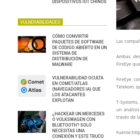
DISPOSITIVOS IOT CHINOS
VULNERABILIDADES
CÓMO CONVIRTIR
Las compañí
PAQUETES DE SOFTWARE
DE CÓDIGO ABIERTO EN UN
SISTEMA DE
Ambas des
DISTRIBUCIÓN DE
FireEye que
MALWARE
VULNERABILIDAD OCULTA
FireEye co
EN COMET/ATLAS
Telekom, q
(NAVEGADORES IA) QUE
LOS ATACANTES
EXPLOTAN
T-Systems,
un análisi
¿HACKEAR UN MERCEDES
través de l
O VOLKSWAGEN CON
BLUETOOTH? SOLO
NECESITAS UNA
Fuente:htt
CONEXIÓN Y ESTE TRUCO