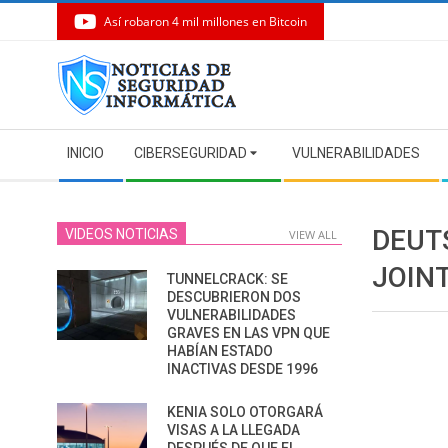
Así robaron 4 mil millones en Bitcoin
Skip
to
content
Secondary
INICIO
CIBERSEGURIDAD
VULNERABILIDADES
Navigation
Menu
DEUT
VIDEOS NOTICIAS
VIEW ALL
JOIN
TUNNELCRACK: SE
DESCUBRIERON DOS
VULNERABILIDADES
GRAVES EN LAS VPN QUE
HABÍAN ESTADO
INACTIVAS DESDE 1996
KENIA SOLO OTORGARÁ
VISAS A LA LLEGADA