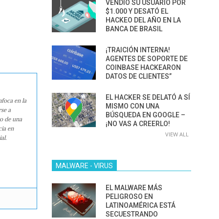
VENDIÓ SU USUARIO POR
$1.000 Y DESATÓ EL
HACKEO DEL AÑO EN LA
BANCA DE BRASIL
¡TRAICIÓN INTERNA!
AGENTES DE SOPORTE DE
COINBASE HACKEARON
DATOS DE CLIENTES”
EL HACKER SE DELATÓ A SÍ
nfoca en la
MISMO CON UNA
rse a
BÚSQUEDA EN GOOGLE –
ro de una
¡NO VAS A CREERLO!
cia en
VIEW ALL
al.
MALWARE - VIRUS
EL MALWARE MÁS
PELIGROSO EN
LATINOAMÉRICA ESTÁ
SECUESTRANDO