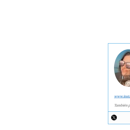
www.inst
También p