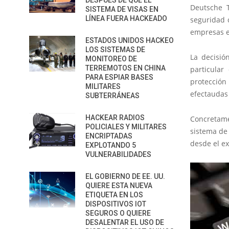
DESPUÉS DE QUE EL
Deutsche T
SISTEMA DE VISAS EN
LÍNEA FUERA HACKEADO
seguridad c
empresas e
ESTADOS UNIDOS HACKEO
LOS SISTEMAS DE
La decisió
MONITOREO DE
TERREMOTOS EN CHINA
particular
PARA ESPIAR BASES
protección 
MILITARES
efectaudas
SUBTERRÁNEAS
HACKEAR RADIOS
Concretame
POLICIALES Y MILITARES
sistema de 
ENCRIPTADAS
desde el ex
EXPLOTANDO 5
VULNERABILIDADES
EL GOBIERNO DE EE. UU.
QUIERE ESTA NUEVA
ETIQUETA EN LOS
DISPOSITIVOS IOT
SEGUROS O QUIERE
DESALENTAR EL USO DE