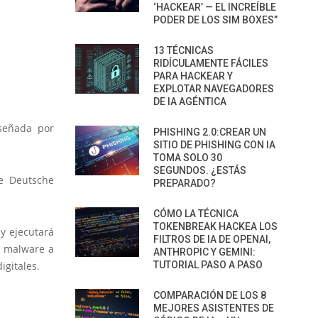
‘HACKEAR’ — EL INCREÍBLE
PODER DE LOS SIM BOXES”
13 TÉCNICAS
RIDÍCULAMENTE FÁCILES
PARA HACKEAR Y
EXPLOTAR NAVEGADORES
DE IA AGÉNTICA
señada por
PHISHING 2.0:CREAR UN
SITIO DE PHISHING CON IA
TOMA SOLO 30
SEGUNDOS. ¿ESTÁS
de Deutsche
PREPARADO?
CÓMO LA TÉCNICA
TOKENBREAK HACKEA LOS
y ejecutará
FILTROS DE IA DE OPENAI,
e malware a
ANTHROPIC Y GEMINI:
igitales.
TUTORIAL PASO A PASO
COMPARACIÓN DE LOS 8
MEJORES ASISTENTES DE