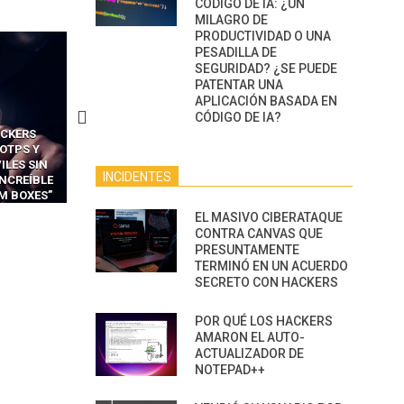
CÓDIGO DE IA: ¿UN
MILAGRO DE
PRODUCTIVIDAD O UNA
PESADILLA DE
SEGURIDAD? ¿SE PUEDE
PATENTAR UNA
APLICACIÓN BASADA EN
CÓDIGO DE IA?
CAS
CÓMO LOS HACKERS
CÓMO LAVAR EL CEREBRO
 FÁCILES
MANIPULAN GITHUB
LOS NAVEGADORES CON 
 EXPLOTAR
COPILOT DENTRO DE VS CODE
PARA ROBAR SECRETO
INCIDENTES
 DE IA
CA
EL MASIVO CIBERATAQUE
CONTRA CANVAS QUE
PRESUNTAMENTE
TERMINÓ EN UN ACUERDO
SECRETO CON HACKERS
POR QUÉ LOS HACKERS
AMARON EL AUTO-
ACTUALIZADOR DE
NOTEPAD++