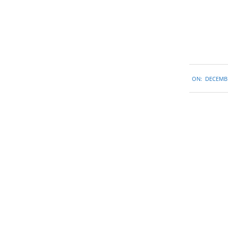
2014-
ON:
DECEMBE
12-
11