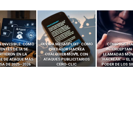
ETASPLOIT: CÓMO
CÓMO LOS HACKERS
13 TÉCNI
ATOR HACKEA
INTERCEPTAN OTPS Y
RIDÍCULAMENTE
IER MÓVIL CON
LLAMADAS MÓVILES SIN
PARA HACKEAR Y
 PUBLICITARIOS
‘HACKEAR’ — EL INCREÍBLE
NAVEGADORES
ERO-CLIC
PODER DE LOS SIM BOXES”
AGÉNTI