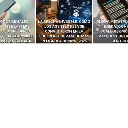
 INVISIBLE: CÓMO
OLVIDA METASPLOIT: CÓMO
CÓMO LOS HA
ENTES DE IA SE
PREDATOR HACKEA
INTERCEPTAN 
RTIERON EN LA
CUALQUIER MÓVIL CON
LLAMADAS MÓVI
IE DE ATAQUE MÁS
ATAQUES PUBLICITARIOS
‘HACKEAR’ — EL 
SA DE 2025–2026
CERO-CLIC
PODER DE LOS S