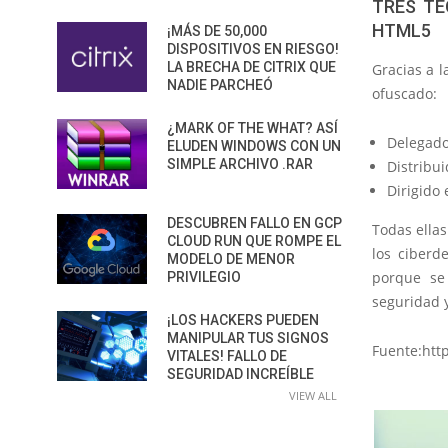
TRES TÉ
HTML5
¡MÁS DE 50,000
DISPOSITIVOS EN RIESGO!
LA BRECHA DE CITRIX QUE
Gracias a l
NADIE PARCHEÓ
ofuscado:
¿MARK OF THE WHAT? ASÍ
Delegad
ELUDEN WINDOWS CON UN
SIMPLE ARCHIVO .RAR
Distribu
Dirigido
DESCUBREN FALLO EN GCP
Todas ellas
CLOUD RUN QUE ROMPE EL
los ciberd
MODELO DE MENOR
porque se
PRIVILEGIO
seguridad 
¡LOS HACKERS PUEDEN
MANIPULAR TUS SIGNOS
Fuente:htt
VITALES! FALLO DE
SEGURIDAD INCREÍBLE
VIEW ALL