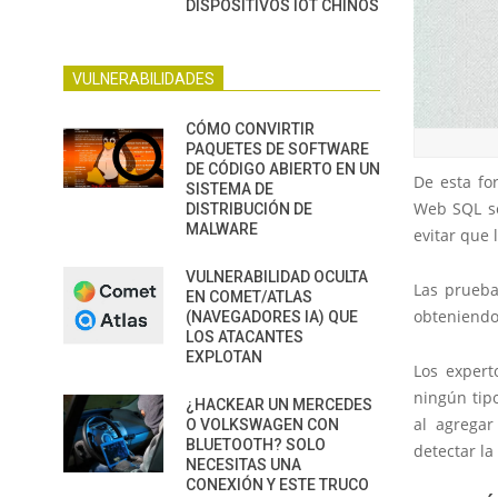
DISPOSITIVOS IOT CHINOS
VULNERABILIDADES
CÓMO CONVIRTIR
PAQUETES DE SOFTWARE
DE CÓDIGO ABIERTO EN UN
De esta fo
SISTEMA DE
Web SQL se
DISTRIBUCIÓN DE
MALWARE
evitar que
VULNERABILIDAD OCULTA
Las prueba
EN COMET/ATLAS
obteniendo 
(NAVEGADORES IA) QUE
LOS ATACANTES
EXPLOTAN
Los exper
ningún tip
¿HACKEAR UN MERCEDES
al agregar
O VOLKSWAGEN CON
BLUETOOTH? SOLO
detectar la
NECESITAS UNA
CONEXIÓN Y ESTE TRUCO