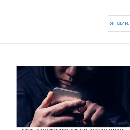
2015-
ON:
JULY 16,
07-
16