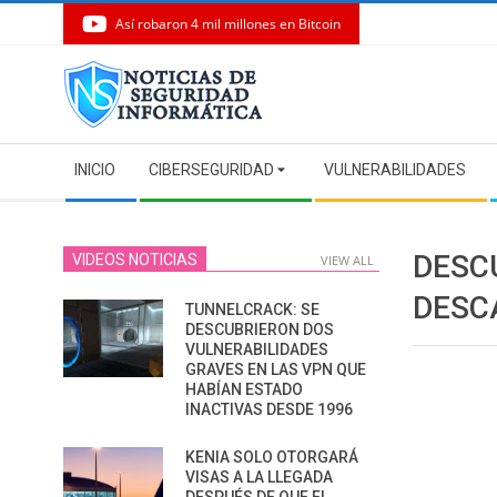
Así robaron 4 mil millones en Bitcoin
Skip
to
content
Secondary
INICIO
CIBERSEGURIDAD
VULNERABILIDADES
Navigation
Menu
DESC
VIDEOS NOTICIAS
VIEW ALL
DESC
TUNNELCRACK: SE
DESCUBRIERON DOS
VULNERABILIDADES
GRAVES EN LAS VPN QUE
HABÍAN ESTADO
INACTIVAS DESDE 1996
KENIA SOLO OTORGARÁ
VISAS A LA LLEGADA