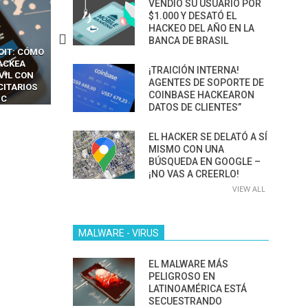
VENDIÓ SU USUARIO POR
$1.000 Y DESATÓ EL
HACKEO DEL AÑO EN LA
BANCA DE BRASIL
CKERS
13 TÉCNICAS
CÓMO LOS HACKERS
OTPS Y
RIDÍCULAMENTE FÁCILES
MANIPULAN GITHUB
¡TRAICIÓN INTERNA!
LES SIN
PARA HACKEAR Y EXPLOTAR
COPILOT DENTRO DE VS C
AGENTES DE SOPORTE DE
INCREÍBLE
NAVEGADORES DE IA
COINBASE HACKEARON
IM BOXES”
AGÉNTICA
DATOS DE CLIENTES”
EL HACKER SE DELATÓ A SÍ
MISMO CON UNA
BÚSQUEDA EN GOOGLE –
¡NO VAS A CREERLO!
VIEW ALL
MALWARE - VIRUS
EL MALWARE MÁS
PELIGROSO EN
LATINOAMÉRICA ESTÁ
SECUESTRANDO