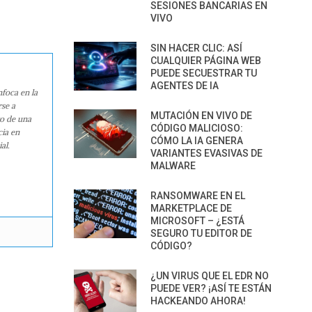
SESIONES BANCARIAS EN
VIVO
SIN HACER CLIC: ASÍ
CUALQUIER PÁGINA WEB
PUEDE SECUESTRAR TU
AGENTES DE IA
nfoca en la
rse a
MUTACIÓN EN VIVO DE
ro de una
CÓDIGO MALICIOSO:
cia en
CÓMO LA IA GENERA
al.
VARIANTES EVASIVAS DE
MALWARE
RANSOMWARE EN EL
MARKETPLACE DE
MICROSOFT – ¿ESTÁ
SEGURO TU EDITOR DE
CÓDIGO?
¿UN VIRUS QUE EL EDR NO
PUEDE VER? ¡ASÍ TE ESTÁN
HACKEANDO AHORA!