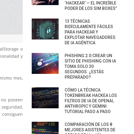
‘HACKEAR’ — EL INCREÍBLE
PODER DE LOS SIM BOXES”
13 TÉCNICAS
RIDÍCULAMENTE FÁCILES
PARA HACKEAR Y
EXPLOTAR NAVEGADORES
DE IA AGÉNTICA
alStorage o
ionalidad y
PHISHING 2.0:CREAR UN
SITIO DE PHISHING CON IA
TOMA SOLO 30
SEGUNDOS. ¿ESTÁS
PREPARADO?
 mismo mes,
CÓMO LA TÉCNICA
TOKENBREAK HACKEA LOS
no poseen
FILTROS DE IA DE OPENAI,
ANTHROPIC Y GEMINI:
 seguridad,
TUTORIAL PASO A PASO
s consiguen
COMPARACIÓN DE LOS 8
MEJORES ASISTENTES DE