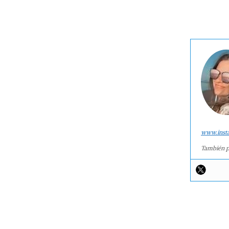
www.inst
También p