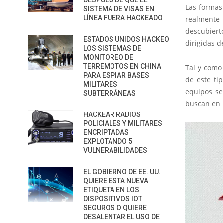
DESPUÉS DE QUE EL
Las formas
SISTEMA DE VISAS EN
LÍNEA FUERA HACKEADO
realmente 
descubiert
ESTADOS UNIDOS HACKEO
dirigidas 
LOS SISTEMAS DE
MONITOREO DE
TERREMOTOS EN CHINA
Tal y como 
PARA ESPIAR BASES
de este ti
MILITARES
equipos se
SUBTERRÁNEAS
buscan en m
HACKEAR RADIOS
POLICIALES Y MILITARES
ENCRIPTADAS
EXPLOTANDO 5
VULNERABILIDADES
EL GOBIERNO DE EE. UU.
QUIERE ESTA NUEVA
ETIQUETA EN LOS
DISPOSITIVOS IOT
SEGUROS O QUIERE
DESALENTAR EL USO DE