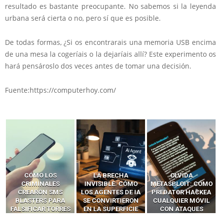
resultado es bastante preocupante. No sabemos si la leyenda
urbana será cierta o no, pero sí que es posible.
De todas formas, ¿Si os encontrarais una memoria USB encima
de una mesa la cogeríais o la dejaríais allí? Este experimento os
hará pensároslo dos veces antes de tomar una decisión.
Fuente:https://computerhoy.com/
LA BRECHA
OLVIDA
CÓMO LOS HACKERS
INVISIBLE: CÓMO
METASPLOIT: CÓMO
INTERCEPTAN OTPS
LOS AGENTES DE IA
PREDATOR HACKEA
Y LLAMADAS
SE CONVIRTIERON
CUALQUIER MÓVIL
MÓVILES SIN
EN LA SUPERFICIE
CON ATAQUES
‘HACKEAR’ — EL
DE ATAQUE MÁS
PUBLICITARIOS
INCREÍBLE PODER DE