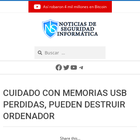
Así robaron 4 mil millones en Bitcoin
Skip
to
content
Search
Secondary
Facebook
Twitter
YouTube
Telegram
Navigation
Menu
CUIDADO CON MEMORIAS USB
PERDIDAS, PUEDEN DESTRUIR
ORDENADOR
Share this...