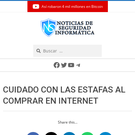
Así robaron 4 mil millones en Bitcoin
Skip
to
content
Search
Secondary
Facebook
Twitter
YouTube
Telegram
Navigation
Menu
CUIDADO CON LAS ESTAFAS AL
COMPRAR EN INTERNET
Share this...