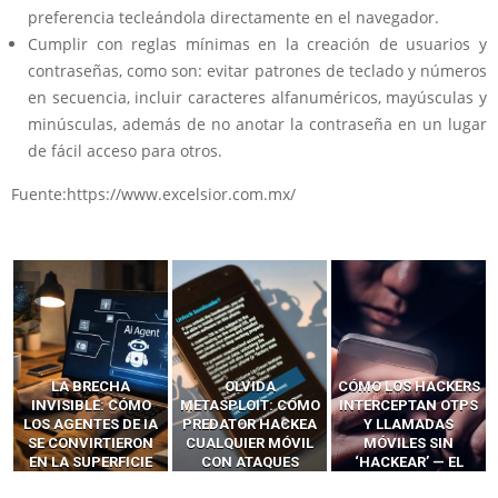
preferencia tecleándola directamente en el navegador.
Cumplir con reglas mínimas en la creación de usuarios y
contraseñas, como son: evitar patrones de teclado y números
en secuencia, incluir caracteres alfanuméricos, mayúsculas y
minúsculas, además de no anotar la contraseña en un lugar
de fácil acceso para otros.
Fuente:https://www.excelsior.com.mx/
LA BRECHA
OLVIDA
CÓMO LOS HACKERS
INVISIBLE: CÓMO
METASPLOIT: CÓMO
INTERCEPTAN OTPS
LOS AGENTES DE IA
PREDATOR HACKEA
Y LLAMADAS
SE CONVIRTIERON
CUALQUIER MÓVIL
MÓVILES SIN
EN LA SUPERFICIE
CON ATAQUES
‘HACKEAR’ — EL
DE ATAQUE MÁS
PUBLICITARIOS
INCREÍBLE PODER DE