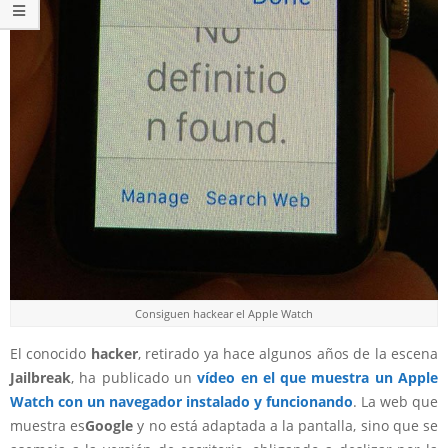
Consiguen hackear el Apple Watch
El conocido
hacker
, retirado ya hace algunos años de la escena
Jailbreak
, ha publicado un
vídeo en el que muestra un Apple
Watch con un navegador instalado y funcionando
. La web que
muestra es
Google
y no está adaptada a la pantalla, sino que se