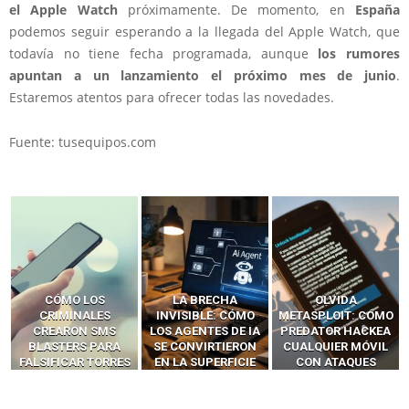
el Apple Watch
próximamente. De momento, en
España
podemos seguir esperando a la llegada del Apple Watch, que
todavía no tiene fecha programada, aunque
los rumores
apuntan a un lanzamiento el próximo mes de junio
.
Estaremos atentos para ofrecer todas las novedades.
Fuente: tusequipos.com
LA BRECHA
OLVIDA
CÓMO LOS HACKERS
INVISIBLE: CÓMO
METASPLOIT: CÓMO
INTERCEPTAN OTPS
LOS AGENTES DE IA
PREDATOR HACKEA
Y LLAMADAS
SE CONVIRTIERON
CUALQUIER MÓVIL
MÓVILES SIN
EN LA SUPERFICIE
CON ATAQUES
‘HACKEAR’ — EL
DE ATAQUE MÁS
PUBLICITARIOS
INCREÍBLE PODER DE
PELIGROSA DE
CERO-CLIC
LOS SIM BOXES”
2025–2026