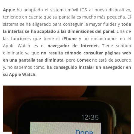
Apple
ha adaptado el sistema móvil iOS al nuevo dispositivo,
teniendo en cuenta que su pantalla es mucho más pequeña. El
sistema se ha aligerado para conseguir la mayor fluidez y
toda
la interfaz se ha acoplado a las dimensiones del panel.
Una de
las funciones que tiene el
iPhone
y no encontramos en el
Apple Watch es el
navegador de Internet.
Tiene sentido
eliminarlo ya que
no resulta cómodo consultar páginas web
en una pantalla tan diminuta,
pero
Comex
no está de acuerdo
y, no sabemos cómo,
ha conseguido instalar un navegador en
su Apple Watch.