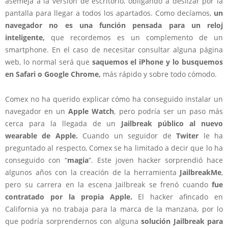
asemeja a la versión de escritorio, obligando a deslizar por la
pantalla para llegar a todos los apartados. Como decíamos,
un
navegador no es una función pensada para un reloj
inteligente,
que recordemos es un complemento de un
smartphone. En el caso de necesitar consultar alguna página
web, lo normal será que
saquemos el iPhone y lo busquemos
en Safari o Google Chrome,
más rápido y sobre todo cómodo.
Comex no ha querido explicar cómo ha conseguido instalar un
navegador en un
Apple Watch
, pero podría ser un paso más
cerca para la llegada de un
Jailbreak público al nuevo
wearable de Apple.
Cuando un seguidor de
Twiter
le ha
preguntado al respecto, Comex se ha limitado a decir que lo ha
conseguido con “
magia
“. Este joven hacker sorprendió hace
algunos años con la creación de la herramienta
JailbreakMe
,
pero su carrera en la escena Jailbreak se frenó cuando
fue
contratado por la propia Apple.
El hacker afincado en
California ya no trabaja para la marca de la manzana, por lo
que podría sorprendernos con alguna
solución Jailbreak para