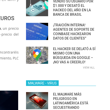
VENDIÓ SU USUARIO POR
$1.000 Y DESATÓ EL
HACKEO DEL AÑO EN LA
BANCA DE BRASIL
EUROS
¡TRAICIÓN INTERNA!
n
, un precio
AGENTES DE SOPORTE DE
-precio del
COINBASE HACKEARON
DATOS DE CLIENTES”
EL HACKER SE DELATÓ A SÍ
contraréis
MISMO CON UNA
imiento, PLC
BÚSQUEDA EN GOOGLE –
¡NO VAS A CREERLO!
VIEW ALL
MALWARE - VIRUS
EL MALWARE MÁS
PELIGROSO EN
LATINOAMÉRICA ESTÁ
SECUESTRANDO