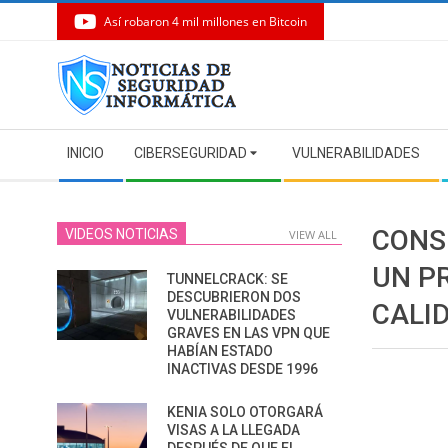
Así robaron 4 mil millones en Bitcoin
Skip
to
content
Secondary
INICIO
CIBERSEGURIDAD
VULNERABILIDADES
Navigation
Menu
CONS
VIDEOS NOTICIAS
VIEW ALL
UN P
TUNNELCRACK: SE
DESCUBRIERON DOS
CALI
VULNERABILIDADES
GRAVES EN LAS VPN QUE
HABÍAN ESTADO
INACTIVAS DESDE 1996
KENIA SOLO OTORGARÁ
VISAS A LA LLEGADA