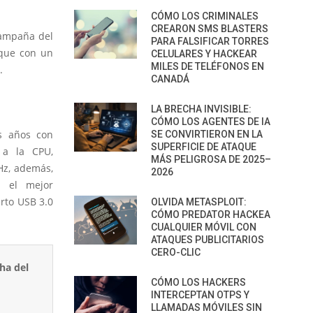
CÓMO LOS CRIMINALES
CREARON SMS BLASTERS
campaña del
PARA FALSIFICAR TORRES
 que con un
CELULARES Y HACKEAR
MILES DE TELÉFONOS EN
.
CANADÁ
LA BRECHA INVISIBLE:
CÓMO LOS AGENTES DE IA
os años con
SE CONVIRTIERON EN LA
SUPERFICIE DE ATAQUE
 a la CPU,
MÁS PELIGROSA DE 2025–
z, además,
2026
r el mejor
rto USB 3.0
OLVIDA METASPLOIT:
CÓMO PREDATOR HACKEA
CUALQUIER MÓVIL CON
ATAQUES PUBLICITARIOS
CERO-CLIC
CÓMO LOS HACKERS
INTERCEPTAN OTPS Y
LLAMADAS MÓVILES SIN