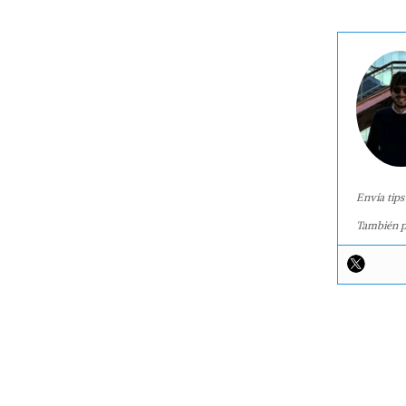
Envía tips
También p