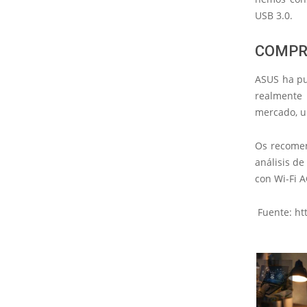
USB 3.0.
COMPRA
ASUS ha p
realmente 
mercado, u
Os recom
análisis de
con Wi-Fi A
Fuente: ht