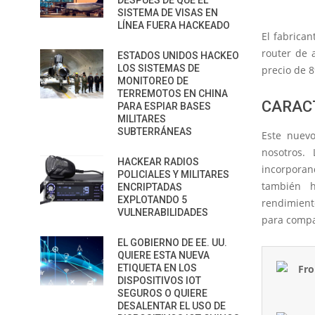
DESPUÉS DE QUE EL
SISTEMA DE VISAS EN
LÍNEA FUERA HACKEADO
El fabrica
router de 
ESTADOS UNIDOS HACKEO
LOS SISTEMAS DE
precio de 8
MONITOREO DE
TERREMOTOS EN CHINA
CARACT
PARA ESPIAR BASES
MILITARES
SUBTERRÁNEAS
Este nuevo
nosotros.
HACKEAR RADIOS
incorpora
POLICIALES Y MILITARES
también h
ENCRIPTADAS
EXPLOTANDO 5
rendimient
VULNERABILIDADES
para compa
EL GOBIERNO DE EE. UU.
QUIERE ESTA NUEVA
ETIQUETA EN LOS
DISPOSITIVOS IOT
SEGUROS O QUIERE
DESALENTAR EL USO DE