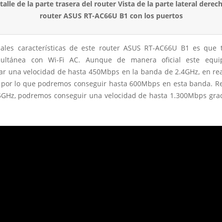
pales características de este router ASUS RT-AC66U B1 es que 
ultánea con Wi-Fi AC. Aunque de manera oficial este equi
ar una velocidad de hasta 450Mbps en la banda de 2.4GHz, en rea
or lo que podremos conseguir hasta 600Mbps en esta banda. Re
GHz, podremos conseguir una velocidad de hasta 1.300Mbps graci