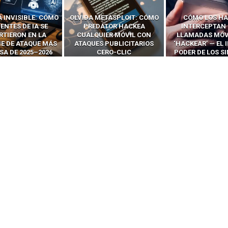
ETASPLOIT: CÓMO
CÓMO LOS HACKERS
13 TÉCNI
ATOR HACKEA
INTERCEPTAN OTPS Y
RIDÍCULAMENTE
IER MÓVIL CON
LLAMADAS MÓVILES SIN
PARA HACKEAR Y
 PUBLICITARIOS
‘HACKEAR’ — EL INCREÍBLE
NAVEGADORES
ERO-CLIC
PODER DE LOS SIM BOXES”
AGÉNTI