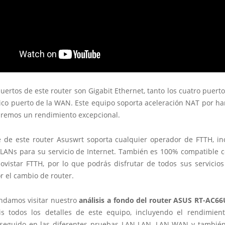
uertos de este router son Gigabit Ethernet, tanto los cuatro puert
ico puerto de la WAN. Este equipo soporta aceleración NAT por ha
dremos un rendimiento excepcional.
e de este router Asuswrt soporta cualquier operador de FTTH, in
LANs para su servicio de Internet. También es 100% compatible co
vistar FTTH, por lo que podrás disfrutar de todos sus servicios
r el cambio de router.
damos visitar nuestro
análisis a fondo del router ASUS RT-AC66
is todos los detalles de este equipo, incluyendo el rendimien
eguido en las diferentes pruebas LAN-LAN, LAN-WAN y también