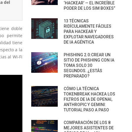
‘HACKEAR’ — EL INCREÍBLE
PODER DE LOS SIM BOXES”
13 TÉCNICAS
RIDÍCULAMENTE FÁCILES
tiene doble
PARA HACKEAR Y
po permite
EXPLOTAR NAVEGADORES
lidad tiene
DE IA AGÉNTICA
specto a la
PHISHING 2.0:CREAR UN
as al Wi-Fi
SITIO DE PHISHING CON IA
TOMA SOLO 30
SEGUNDOS. ¿ESTÁS
PREPARADO?
CÓMO LA TÉCNICA
TOKENBREAK HACKEA LOS
FILTROS DE IA DE OPENAI,
ANTHROPIC Y GEMINI:
TUTORIAL PASO A PASO
COMPARACIÓN DE LOS 8
MEJORES ASISTENTES DE