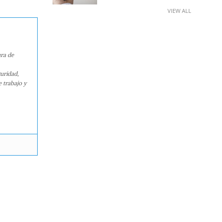
VIEW ALL
ura de
guridad,
e trabajo y