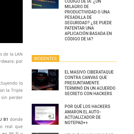
CÓDIGO DE IA: ¿UN
MILAGRO DE
PRODUCTIVIDAD O UNA
PESADILLA DE
SEGURIDAD? ¿SE PUEDE
PATENTAR UNA
APLICACIÓN BASADA EN
CÓDIGO DE IA?
os de la LAN
INCIDENTES
rdware, por
EL MASIVO CIBERATAQUE
CONTRA CANVAS QUE
cluyendo lo
PRESUNTAMENTE
TERMINÓ EN UN ACUERDO
n la Triple
SECRETO CON HACKERS
 sin perder
POR QUÉ LOS HACKERS
AMARON EL AUTO-
ACTUALIZADOR DE
U B1
donde
NOTEPAD++
to real que
 en Wi-Fi y