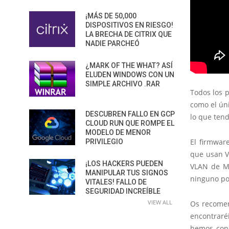
¡MÁS DE 50,000
DISPOSITIVOS EN RIESGO!
LA BRECHA DE CITRIX QUE
NADIE PARCHEÓ
¿MARK OF THE WHAT? ASÍ
ELUDEN WINDOWS CON UN
SIMPLE ARCHIVO .RAR
Todos los p
como el ún
DESCUBREN FALLO EN GCP
lo que ten
CLOUD RUN QUE ROMPE EL
MODELO DE MENOR
El firmwar
PRIVILEGIO
que usan V
¡LOS HACKERS PUEDEN
VLAN de Mo
MANIPULAR TUS SIGNOS
ninguno po
VITALES! FALLO DE
SEGURIDAD INCREÍBLE
VIEW ALL
Os recomen
encontraré
hemos cons