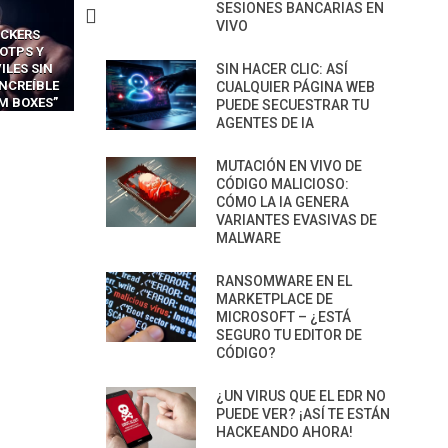
SESIONES BANCARIAS EN
VIVO
CAS
CÓMO LOS HACKERS
CÓMO LAVAR EL CEREBRO
 FÁCILES
MANIPULAN GITHUB
LOS NAVEGADORES CON 
 EXPLOTAR
COPILOT DENTRO DE VS CODE
PARA ROBAR SECRETO
SIN HACER CLIC: ASÍ
 DE IA
CUALQUIER PÁGINA WEB
CA
PUEDE SECUESTRAR TU
AGENTES DE IA
MUTACIÓN EN VIVO DE
CÓDIGO MALICIOSO:
CÓMO LA IA GENERA
VARIANTES EVASIVAS DE
MALWARE
RANSOMWARE EN EL
MARKETPLACE DE
MICROSOFT – ¿ESTÁ
SEGURO TU EDITOR DE
CÓDIGO?
¿UN VIRUS QUE EL EDR NO
PUEDE VER? ¡ASÍ TE ESTÁN
HACKEANDO AHORA!