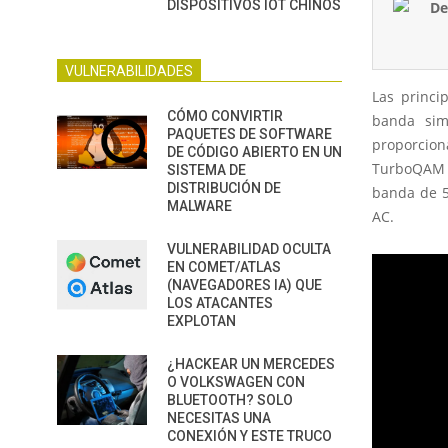
DISPOSITIVOS IOT CHINOS
VULNERABILIDADES
Las princi
CÓMO CONVIRTIR
banda sim
PAQUETES DE SOFTWARE
proporcion
DE CÓDIGO ABIERTO EN UN
TurboQAM p
SISTEMA DE
DISTRIBUCIÓN DE
banda de 5
MALWARE
AC.
VULNERABILIDAD OCULTA
EN COMET/ATLAS
(NAVEGADORES IA) QUE
LOS ATACANTES
EXPLOTAN
¿HACKEAR UN MERCEDES
O VOLKSWAGEN CON
BLUETOOTH? SOLO
NECESITAS UNA
CONEXIÓN Y ESTE TRUCO