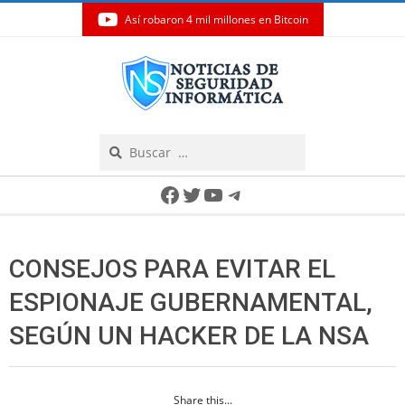
Así robaron 4 mil millones en Bitcoin
Skip
to
content
Search
Secondary
Facebook
Twitter
YouTube
Telegram
Navigation
Menu
CONSEJOS PARA EVITAR EL
ESPIONAJE GUBERNAMENTAL,
SEGÚN UN HACKER DE LA NSA
Share this...