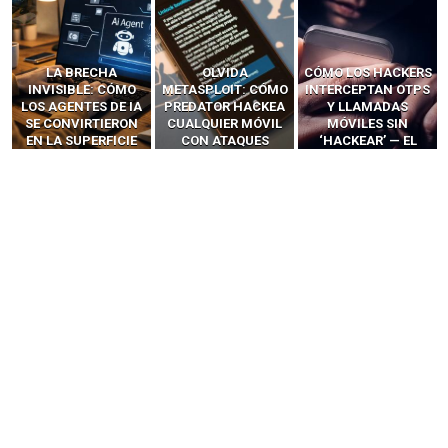
LA BRECHA
OLVIDA
CÓMO LOS HACKERS
INVISIBLE: CÓMO
METASPLOIT: CÓMO
INTERCEPTAN OTPS
LOS AGENTES DE IA
PREDATOR HACKEA
Y LLAMADAS
SE CONVIRTIERON
CUALQUIER MÓVIL
MÓVILES SIN
EN LA SUPERFICIE
CON ATAQUES
‘HACKEAR’ — EL
DE ATAQUE MÁS
PUBLICITARIOS
INCREÍBLE PODER DE
PELIGROSA DE
CERO-CLIC
LOS SIM BOXES”
2025–2026